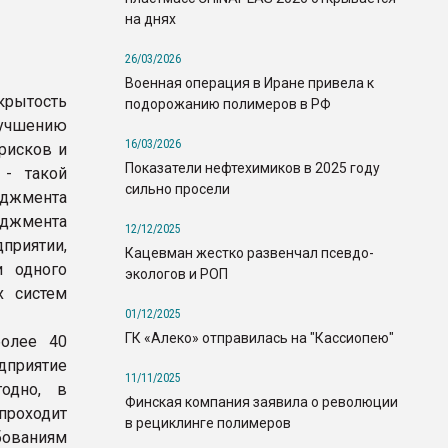
на днях
26/03/2026
Военная операция в Иране привела к
рытость
подорожанию полимеров в РФ
лучшению
16/03/2026
рисков и
Показатели нефтехимиков в 2025 году
 - такой
сильно просели
еджмента
еджмента
12/12/2025
приятии,
Кацевман жестко развенчал псевдо-
и одного
экологов и РОП
х систем
01/12/2025
ГК «Алеко» отправилась на "Кассиопею"
более 40
приятие
11/11/2025
одно, в
Финская компания заявила о революции
проходит
в рециклинге полимеров
бованиям