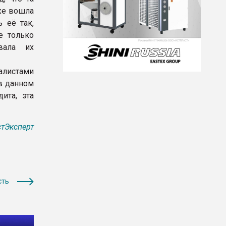
уже вошла
 её так,
е только
вала их
алистами
в данном
ита, эта
тЭксперт
сть