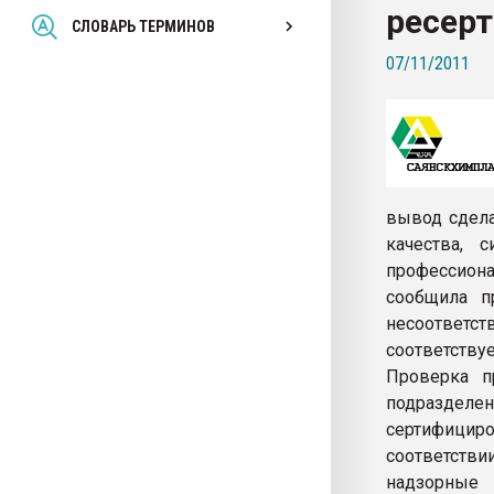
ресер
Всё, что касается выду
СЛОВАРЬ ТЕРМИНОВ
бутылок
07/11/2011
ПЕРЕЙТИ НА 
вывод сдела
качества, 
профессион
сообщила п
несоответс
соответству
Проверка п
подразделе
сертифици
соответстви
надзорные 