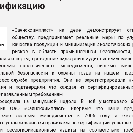
тификацию
ва ПЭТ
ФОРУМ
«Саянскхимпласт» на деле демонстрирует отк
обществу, предпринимает реальные меры по у
качества продукции и минимизации экологических 
рисков в области промышленной безопасности,
ли эксперты, проведшие надзорный аудит системы мен
системы экологического менеджмента, системы мен
альной безопасности и охраны труда на нашем пред
ресс-служба предприятия. Они не зарегистрировали н
твия и подтвердили, что каждая из сертифицированны
ет заявленным требованиям.
роходила на минувшей неделе. В ней участвовало 
ний ОАО «Саянскхимпласт». Впервые что наше пред
ровало системы менеджмента в 2006 году и ежег
и с установленными правилами по сертификации, успешно 
и ресертификационные аудиты на соответствие тре