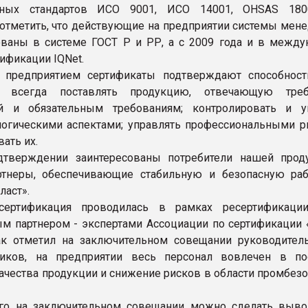
ных стандартов ИСО 9001, ИСО 14001, OHSAS 1800
отметить, что действующие на предприятии системы мен
ваны в системе ГОСТ Р и РР, а с 2009 года и в между
ификации IQNet.
 предприятием сертификаты подтверждают способнос
и всегда поставлять продукцию, отвечающую треб
ей и обязательным требованиям; контролировать и у
огическими аспектами; управлять профессиональными р
ать их.
дтверждении заинтересованы потребители нашей проду
артнеры, обеспечивающие стабильную и безопасную ра
ласт».
ертификация проводилась в рамках ресертификаци
м партнером - экспертами Ассоциации по сертификации 
ак отметил на заключительном совещании руководител
иков, на предприятии весь персонал вовлечен в по
ачества продукции и снижение рисков в области промбезо
го на заключительном совещании можно сделать вывод