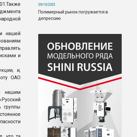
1.Также
09/10/2025
еджмента
Полимерный рынок погружается в
депрессию
народной
ти нашей
ованиям
правлять
исками и
кции, и,
боту ОАО
и нашим
«Русский
ь группы
стоянное
пасности
, что та