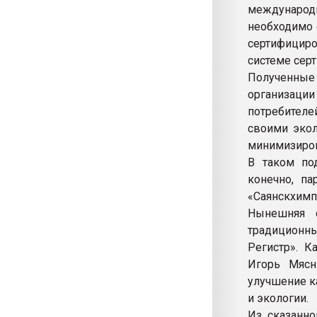
международ
необходимо 
сертифициро
системе серт
Полученные
организаци
потребител
своими экол
минимизиров
В таком по
конечно, п
«Саянскхимп
Нынешняя с
традиционны
Регистр». К
Игорь Мясн
улучшение к
и экологии.
Из сказанно