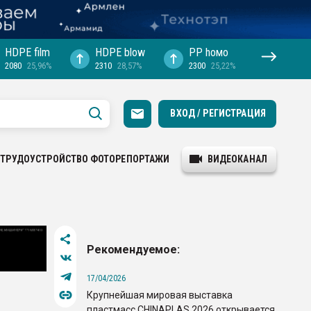
HDPE film
HDPE blow
PP hомо
2080
25,96%
2310
28,57%
2300
25,22%
ВХОД / РЕГИСТРАЦИЯ
ТРУДОУСТРОЙСТВО
ФОТОРЕПОРТАЖИ
ВИДЕОКАНАЛ
Рекомендуемое:
17/04/2026
Крупнейшая мировая выставка
пластмасс CHINAPLAS 2026 открывается