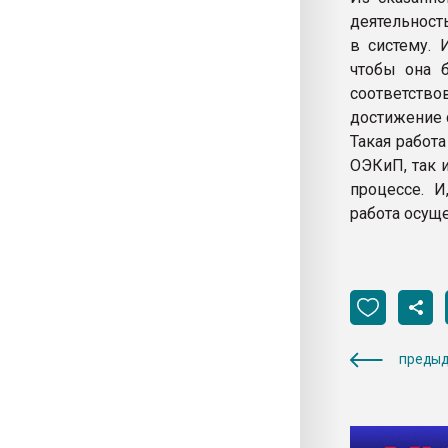
деятельност
в систему. 
чтобы она б
соответств
достижение 
Такая работ
ОЭКиП, так 
процессе. И
работа осущ
предыд