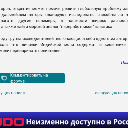
торов, открытие может помочь решить глобальную проблему за
В дальнейшем авторы планируют исследовать, способны ли 
злагать другие полимеры, в частности широко распрост
 а также найти морской аналог "переработчиков" пластика.
году группа исследователей, включающая в себя одного из авто
азала, что личинки Индийской моли содержат в кишечнике 
моли переваривать полиэтилен.
Пла
Комментировать на
форуме
ущая новость
следующая ново