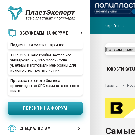
евро/тонна
Помощь в подборе мат
ОБСУЖДАЕМ НА ФОРУМЕ
Вакуум-формовочные 
Поддельная смазка на рынке
ближайшее подмосковье
Подмосковье, Москва
11.09.2020 Нанотрубки настолько
универсальны, что российские
28.07.2026 Автоматиза
умельцы изготовили мембраны для
первый план в перераб
НОВОСТИ
КАТА
колонок полностью из них
пластмасс
Продажа готового бизнеса -
28.07.2026 "Техноникол
Главная
Нов
производство SPC ламината полного
ситуацией на строител
цикла
Всё, что касается выду
бутылок
ПЕРЕЙТИ НА ФОРУМ
Материал поверхности 
вакуумного формовани
Самые
СПЕЦИАЛИСТАМ
Продам отходы Компо
поликарбоната и АБС-п