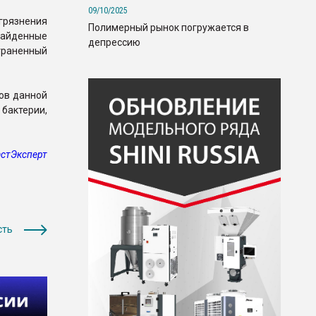
09/10/2025
грязнения
Полимерный рынок погружается в
найденные
депрессию
раненный
ров данной
бактерии,
стЭксперт
сть