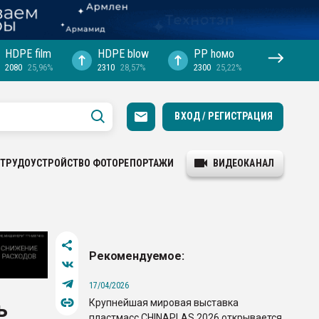
HDPE film
HDPE blow
PP hомо
2080
25,96%
2310
28,57%
2300
25,22%
ВХОД / РЕГИСТРАЦИЯ
ТРУДОУСТРОЙСТВО
ФОТОРЕПОРТАЖИ
ВИДЕОКАНАЛ
Рекомендуемое:
17/04/2026
Крупнейшая мировая выставка
ь
пластмасс CHINAPLAS 2026 открывается