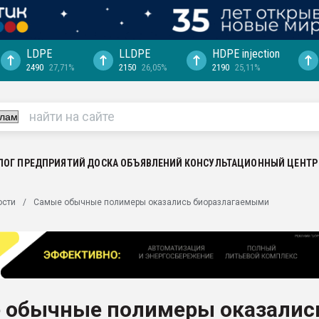
LDPE
LLDPE
HDPE injection
2490
27,71%
2150
26,05%
2190
25,11%
ериала
машины:
, с.-в.
ция выходит на
отке
ЛОГ ПРЕДПРИЯТИЙ
ДОСКА ОБЪЯВЛЕНИЙ
КОНСУЛЬТАЦИОННЫЙ ЦЕНТР
ь" довольна
ости
Самые обычные полимеры оказались биоразлагаемыми
ьном рынке
ва ПЭТ
пуансона для
я
 обычные полимеры оказалис
зиция
ластика