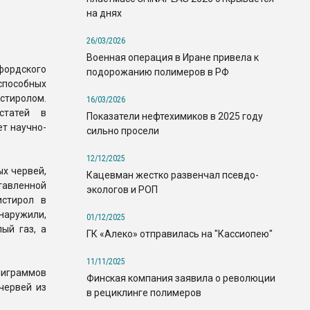
на днях
26/03/2026
Военная операция в Иране привела к
фордского
подорожанию полимеров в РФ
пособных
стиролом.
16/03/2026
статей в
Показатели нефтехимиков в 2025 году
ет научно-
сильно просели
12/12/2025
х червей,
Кацевман жестко развенчал псевдо-
тавленной
экологов и РОП
истирол в
бнаружили,
01/12/2025
ый газ, а
ГК «Алеко» отправилась на "Кассиопею"
11/11/2025
лиграммов
Финская компания заявила о революции
червей из
в рециклинге полимеров