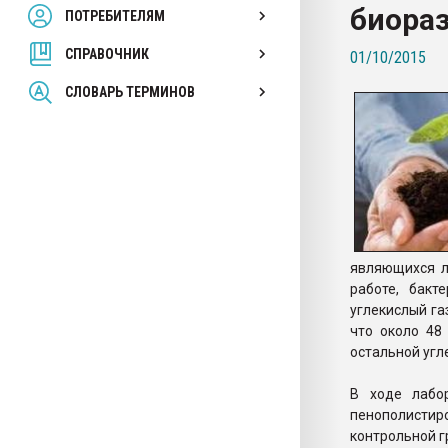
биора
ПОТРЕБИТЕЛЯМ
Armaloy PC/ABS-1IM че
СПРАВОЧНИК
01/10/2015
ПЕРЕЙТИ НА 
СЛОВАРЬ ТЕРМИНОВ
являющихся л
работе, бакт
углекислый га
что около 48
остальной угл
В ходе лабо
пенополистиро
контрольной г