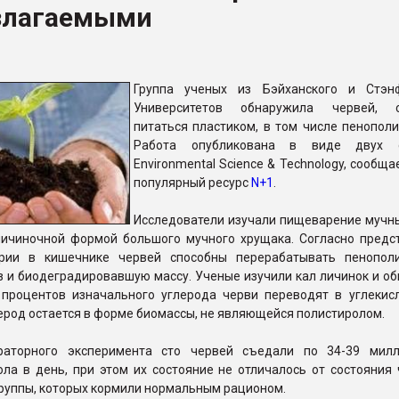
злагаемыми
рный цвет
ФОРУМ
Группа ученых из Бэйханского и Стэн
Университетов обнаружила червей, с
питаться пластиком, в том числе пенополи
Работа опубликована в виде двух 
Environmental Science & Technology, сообща
популярный ресурс
N+1
.
Исследователи изучали пищеварение мучны
ичиночной формой большого мучного хрущака. Согласно предс
ерии в кишечнике червей способны перерабатывать пенопол
з и биодеградировавшую массу. Ученые изучили кал личинок и о
 процентов изначального углерода черви переводят в углекисл
ерод остается в форме биомассы, не являющейся полистиролом.
раторного эксперимента сто червей съедали по 34-39 мил
ла в день, при этом их состояние не отличалось от состояния 
руппы, которых кормили нормальным рационом.