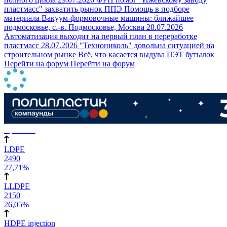
пластмасс" захватить рынок ППЭ
Помощь в подборе
материала
Вакуум-формовочные машины: ближайшее
подмосковье, с.-в. Подмосковье, Москва
28.07.2026
Автоматизация выходит на первый план в переработке
пластмасс
28.07.2026 "Технониколь" довольна ситуацией на
строительном рынке
Всё, что касается выдува ПЭТ бутылок
Перейти на форум
Перейти на форум
евро/тонна
LDPE
2490
27,71%
LLDPE
2150
26,05%
HDPE injection