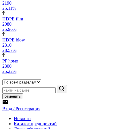
2190
25,11%
HDPE film
2080
25,96%
HDPE blow
2310
28,57%
PP hомо
2300
25,22%
отменить
Вход / Регистрация
Новости
Каталог предприятий
Доска объявлений