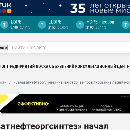
LDPE
LLDPE
HDPE injection
2490
27,71%
2150
26,05%
2190
25,11%
ция выходит на
отке
ь" довольна
ьном рынке
ва ПЭТ
ЛОГ ПРЕДПРИЯТИЙ
ДОСКА ОБЪЯВЛЕНИЙ
КОНСУЛЬТАЦИОННЫЙ ЦЕНТР
пуансона для
ости
«Салаватнефтеоргсинтез» начал рабочее проектирование первичной
я
зиция
ластика
рный цвет
итан" стал
атнефтеоргсинтез» начал
а. Продажа,