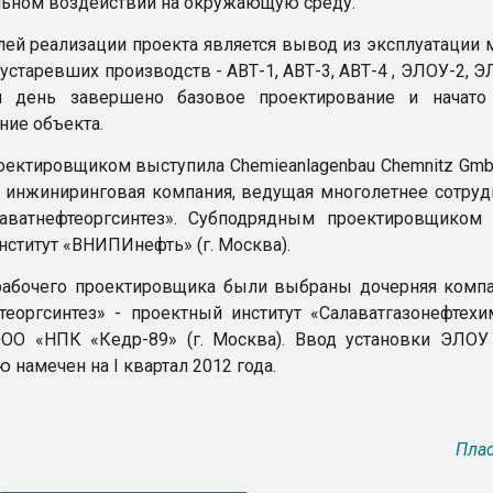
ьном воздействии на окружающую среду.
лей реализации проекта является вывод из эксплуатации 
устаревших производств - АВТ-1, АВТ-3, АВТ-4 , ЭЛОУ-2, Э
й день завершено базовое проектирование и начато
ние объекта.
ектировщиком выступила Chemieanlagenbau Chemnitz GmbH
 инжиниринговая компания, ведущая многолетнее сотруд
аватнефтеоргсинтез». Субподрядным проектировщиком 
нститут «ВНИПИнефть» (г. Москва).
рабочего проектировщика были выбраны дочерняя комп
теоргсинтез» - проектный институт «Салаватгазонефтехи
ОО «НПК «Кедр-89» (г. Москва). Ввод установки ЭЛОУ
 намечен на I квартал 2012 года.
Плас