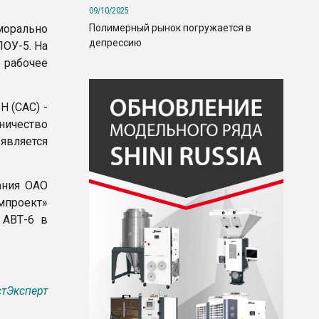
09/10/2025
Полимерный рынок погружается в
морально
депрессию
ЛОУ-5. На
 рабочее
 (CAC) -
ничество
является
ания ОАО
мпроект»
 АВТ-6 в
тЭксперт