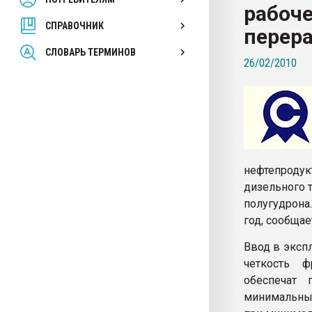
рабоч
покупка, обмен
СПРАВОЧНИК
перер
ПЕРЕЙТИ НА 
СЛОВАРЬ ТЕРМИНОВ
26/02/2010
нефтепродук
дизельного т
полугудрона
год, сообщае
Ввод в эксп
четкость ф
обеспечат 
минимальных