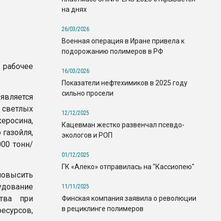
на днях
26/03/2026
Военная операция в Иране привела к
подорожанию полимеров в РФ
рабочее
16/03/2026
Показатели нефтехимиков в 2025 году
сильно просели
является
 светлых
12/12/2025
еросина,
Кацевман жестко развенчал псевдо-
 газойля,
экологов и РОП
00 тонн/
01/12/2025
ГК «Алеко» отправилась на "Кассиопею"
повысить
удование
11/11/2025
ства при
Финская компания заявила о революции
в рециклинге полимеров
ресурсов,