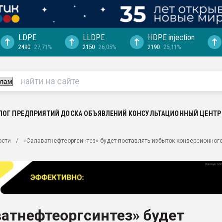
LDPE
LLDPE
HDPE injection
2490
27,71%
2150
26,05%
2190
25,11%
еса -
ината полного
"Ижевскому
ватить рынок
ЛОГ ПРЕДПРИЯТИЙ
ДОСКА ОБЪЯВЛЕНИЙ
КОНСУЛЬТАЦИОННЫЙ ЦЕНТР
ериала
машины:
ости
«Салаватнефтеоргсинтез» будет поставлять избыток конверсионного
, с.-в.
ция выходит на
отке
ь" довольна
атнефтеоргсинтез» будет
ьном рынке