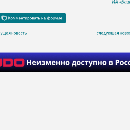
ИА «Ба
ущая новость
следующая ново