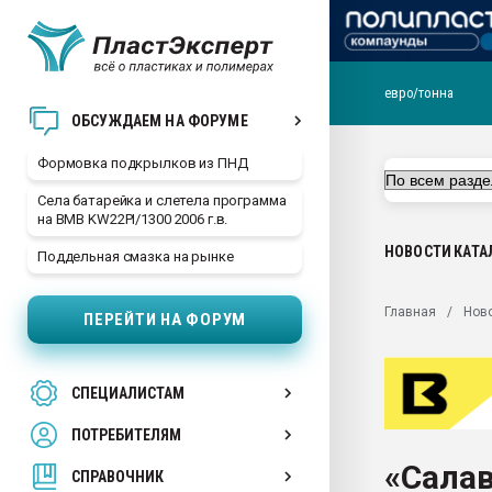
евро/тонна
Продажа готового бизн
ОБСУЖДАЕМ НА ФОРУМЕ
производство SPC лам
цикла
Формовка подкрылков из ПНД
29.07.2026 ФРП помог 
Села батарейка и слетела программа
заводу пластмасс" зах
на BMB KW22PI/1300 2006 г.в.
ППЭ
НОВОСТИ
КАТА
Поддельная смазка на рынке
Помощь в подборе мат
Вакуум-формовочные 
Главная
Нов
ПЕРЕЙТИ НА ФОРУМ
ближайшее подмосковье
Подмосковье, Москва
28.07.2026 Автоматиза
СПЕЦИАЛИСТАМ
первый план в перераб
пластмасс
ПОТРЕБИТЕЛЯМ
28.07.2026 "Техноникол
«Салав
ситуацией на строител
СПРАВОЧНИК