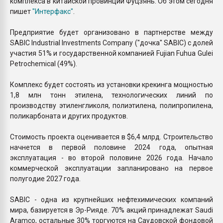
комплекса в китайской провинции Фуцзянь. Об этом сегодня
пишет
"Интерфакс"
.
Предприятие будет организовано в партнерстве между
SABIC Industrial Investments Company ("дочка" SABIC) с долей
участия 51% и государственной компанией Fujian Fuhua Gulei
Petrochemical (49%).
Комплекс будет состоять из установки крекинга мощностью
1,8 млн тонн этилена, технологических линий по
производству этиленгликоля, полиэтилена, полипропилена,
поликарбоната и других продуктов.
Стоимость проекта оценивается в $6,4 млрд. Строительство
начнется в первой половине 2024 года, опытная
эксплуатация - во второй половине 2026 года. Начало
коммерческой эксплуатации запланировано на первое
полугодие 2027 года.
SABIC - одна из крупнейших нефтехимических компаний
мира, базируется в Эр-Рияде. 70% акций принадлежат Saudi
Aramco, остальные 30% торгуются на Саудовской фондовой