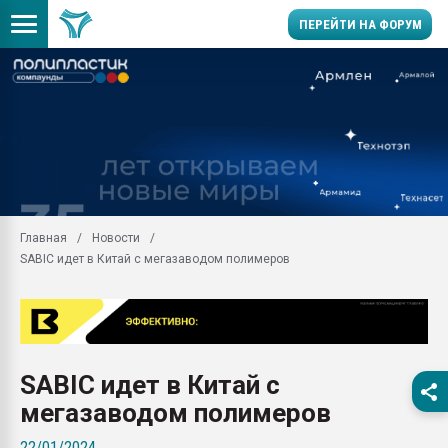
ПЕРЕЙТИ НА ФОРУМ
28.07.2026 Автоматиза
первый план в перераб
пластмасс
28.07.2026 "Техноникол
ситуацией на строител
Всё, что касается выду
Главная
Новости
бутылок
SABIC идет в Китай с мегазаводом полимеров
Материал поверхности 
вакуумного формовани
Продам отходы Компо
поликарбоната и АБС-п
Armaloy PC/ABS-1IM че
SABIC идет в Китай с
26.07.2022 "Сибирский т
мегазаводом полимеров
намного дороже
22/01/2024
Профильная литератур