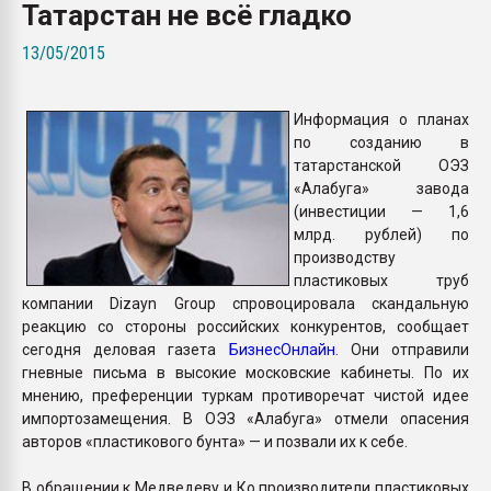
Татарстан не всё гладко
покупка, обмен
13/05/2015
ПЕРЕЙТИ НА 
Информация о планах
по созданию в
татарстанской ОЭЗ
«Алабуга» завода
(инвестиции — 1,6
млрд. рублей) по
производству
пластиковых труб
компании Dizayn Group спровоцировала скандальную
реакцию со стороны российских конкурентов, сообщает
сегодня деловая газета
БизнесОнлайн
. Они отправили
гневные письма в высокие московские кабинеты. По их
мнению, преференции туркам противоречат чистой идее
импортозамещения. В ОЭЗ «Алабуга» отмели опасения
авторов «пластикового бунта» — и позвали их к себе.
В обращении к Медведеву и Ко производители пластиковых