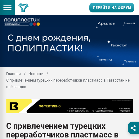
ПЕРЕЙТИ НА ФОРУМ
28.07.2026 Автоматиза
первый план в перераб
пластмасс
28.07.2026 "Техноникол
ситуацией на строител
Всё, что касается выду
Главная
Новости
бутылок
С привлечением турецких переработчиков пластмасс в Татарстан не
Материал поверхности 
всё гладко
вакуумного формовани
Продам отходы Компо
поликарбоната и АБС-п
Armaloy PC/ABS-1IM че
26.07.2022 "Сибирский т
С привлечением турецких
намного дороже
переработчиков пластмасс в
Профильная литератур