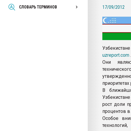
Всё, что касается выду
17/09/2012
СЛОВАРЬ ТЕРМИНОВ
бутылок
ПЕРЕЙТИ НА 
Узбекистане
uzreport.com
Они являю
техническо
утвержденн
приоритетах
В ближайш
Узбекистане
рост доли п
процентов в 
Особое вни
технологий,