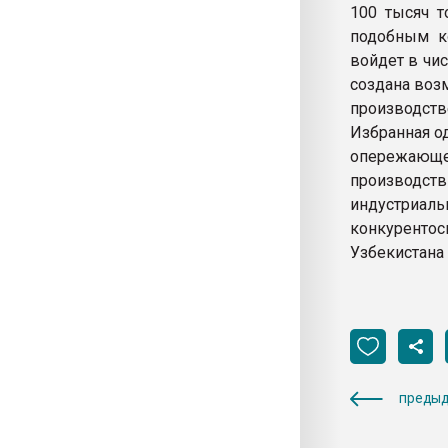
100 тысяч т
подобным ко
войдет в чи
создана воз
производств
Избранная о
опережающе
производст
индустриаль
конкурент
Узбекистана
предыд