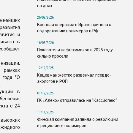
на днях
26/03/2026
жнейших
Военная операция в Иране привела к
развития
подорожанию полимеров в РФ
звития и
чивают в
16/03/2026
сообщает
Показатели нефтехимиков в 2025 году
сильно просели
изации,
12/12/2025
 рамках
Кацевман жестко развенчал псевдо-
 года "О
экологов и РОП
.
укции в
01/12/2025
обеспечит
ГК «Алеко» отправилась на "Кассиопею"
кта с 24
11/11/2025
Финская компания заявила о революции
 высоких
в рециклинге полимеров
 жидкого