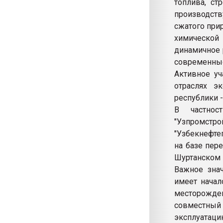
топлива, ст
производств
сжатого при
химической
динамичное 
современные
Активное у
отраслях э
республики 
В частнос
"Узпромстро
"Узбекнефте
на базе пер
Шуртанском 
Важное зна
имеет начал
месторожде
совместны
эксплуатаци