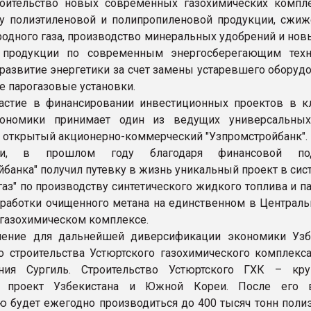
роительство новых современных газохимических компл
у полиэтиленовой и полипропиленовой продукции, сжиж
родного газа, производство минеральных удобрений и нов
 продукции по современным энергосберегающим техн
развитие энергетики за счет замены устаревшего оборудо
 парогазовые установки.
частие в финансировании инвестиционных проектов в 
кономики принимает один из ведущих универсальны
- открытый акционерно-коммерческий "Узпромстройбанк".
ти, в прошлом году благодаря финансовой по
йбанка" получил путевку в жизнь уникальный проект в си
газ" по производству синтетического жидкого топлива и 
еработки очищенного метана на единственном в Централь
газохимическом комплексе.
чение для дальнейшей диверсификации экономики Узб
о строительства Устюртского газохимического комплекса
ния Сургиль. Строительство Устюртского ГХК – кр
й проект Узбекистана и Южной Кореи. После его 
ю будет ежегодно производиться до 400 тысяч тонн полиэ