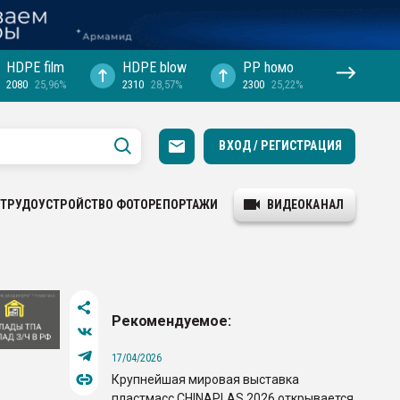
HDPE film
HDPE blow
PP hомо
2080
25,96%
2310
28,57%
2300
25,22%
ВХОД / РЕГИСТРАЦИЯ
ТРУДОУСТРОЙСТВО
ФОТОРЕПОРТАЖИ
ВИДЕОКАНАЛ
Рекомендуемое:
17/04/2026
Крупнейшая мировая выставка
пластмасс CHINAPLAS 2026 открывается