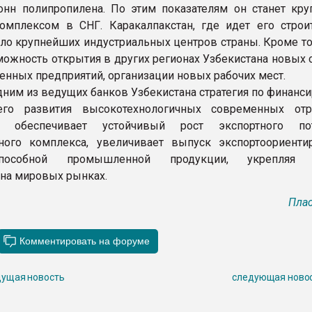
онн полипропилена. По этим показателям он станет кр
мплексом в СНГ. Каракалпакстан, где идет его строит
сло крупнейших индустриальных центров страны. Кроме то
можность открытия в других регионах Узбекистана новых
енных предприятий, организации новых рабочих мест.
дним из ведущих банков Узбекистана стратегия по финанс
го развития высокотехнологичных современных отр
в обеспечивает устойчивый рост экспортного пот
ного комплекса, увеличивает выпуск экспортоориенти
оспособной промышленной продукции, укрепляя 
 на мировых рынках.
Плас
ущая новость
следующая ново