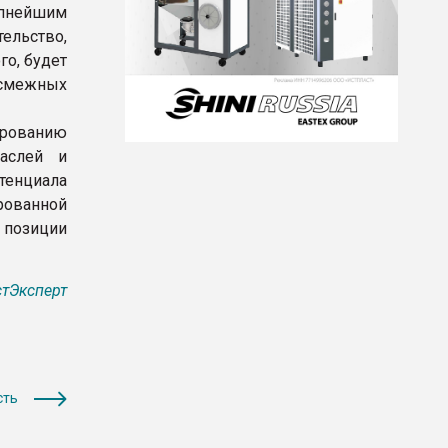
упнейшим
ельство,
го, будет
 смежных
ированию
аслей и
енциала
рованной
позиции
тЭксперт
сть