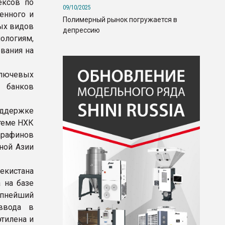
ексов по
09/10/2025
енного и
Полимерный рынок погружается в
ых видов
депрессию
ологиям,
вания на
ключевых
х банков
ддержке
стеме НХК
парафинов
ной Азии
екистана
 на базе
упнейший
ввода в
тилена и