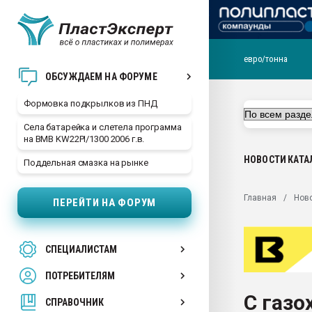
евро/тонна
Продажа готового бизн
ОБСУЖДАЕМ НА ФОРУМЕ
производство SPC лам
цикла
Формовка подкрылков из ПНД
29.07.2026 ФРП помог 
Села батарейка и слетела программа
заводу пластмасс" зах
на BMB KW22PI/1300 2006 г.в.
ППЭ
НОВОСТИ
КАТА
Поддельная смазка на рынке
Помощь в подборе мат
Вакуум-формовочные 
Главная
Нов
ПЕРЕЙТИ НА ФОРУМ
ближайшее подмосковье
Подмосковье, Москва
28.07.2026 Автоматиза
СПЕЦИАЛИСТАМ
первый план в перераб
пластмасс
ПОТРЕБИТЕЛЯМ
28.07.2026 "Техноникол
С газо
ситуацией на строител
СПРАВОЧНИК