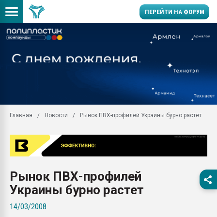
ПЕРЕЙТИ НА ФОРУМ
Продажа готового бизн
производство SPC лам
цикла
29.07.2026 ФРП помог 
заводу пластмасс" зах
ППЭ
Главная
Новости
Рынок ПВХ-профилей Украины бурно растет
Помощь в подборе мат
Вакуум-формовочные 
ближайшее подмосковье
Подмосковье, Москва
28.07.2026 Автоматиза
Рынок ПВХ-профилей
первый план в перераб
пластмасс
Украины бурно растет
28.07.2026 "Техноникол
14/03/2008
ситуацией на строител