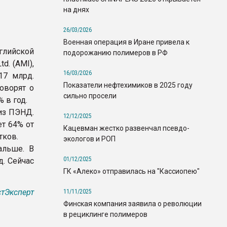
на днях
26/03/2026
Военная операция в Иране привела к
лийской
подорожанию полимеров в РФ
d. (AMI),
16/03/2026
17 млрд.
Показатели нефтехимиков в 2025 году
оворят о
сильно просели
 в год.
из ПЭНД.
12/12/2025
ет 64% от
Кацевман жестко развенчал псевдо-
тков.
экологов и РОП
альше. В
01/12/2025
д. Сейчас
ГК «Алеко» отправилась на "Кассиопею"
тЭксперт
11/11/2025
Финская компания заявила о революции
в рециклинге полимеров