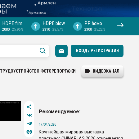
HDPE film
HDPE blow
PP hомо
2080
25,96%
2310
28,57%
2300
25,22%
ВХОД / РЕГИСТРАЦИЯ
ТРУДОУСТРОЙСТВО
ФОТОРЕПОРТАЖИ
ВИДЕОКАНАЛ
Рекомендуемое:
17/04/2026
Крупнейшая мировая выставка
пластмасс CHINAPLAS 2026 открывается