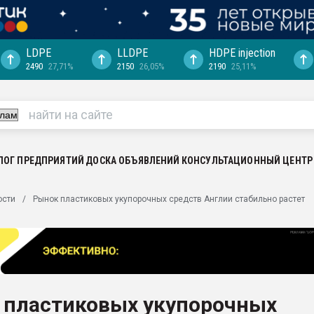
LDPE
LLDPE
HDPE injection
2490
27,71%
2150
26,05%
2190
25,11%
еса -
ината полного
"Ижевскому
ватить рынок
ЛОГ ПРЕДПРИЯТИЙ
ДОСКА ОБЪЯВЛЕНИЙ
КОНСУЛЬТАЦИОННЫЙ ЦЕНТР
ериала
машины:
ости
Рынок пластиковых укупорочных средств Англии стабильно растет
, с.-в.
ция выходит на
отке
ь" довольна
 пластиковых укупорочных
ьном рынке