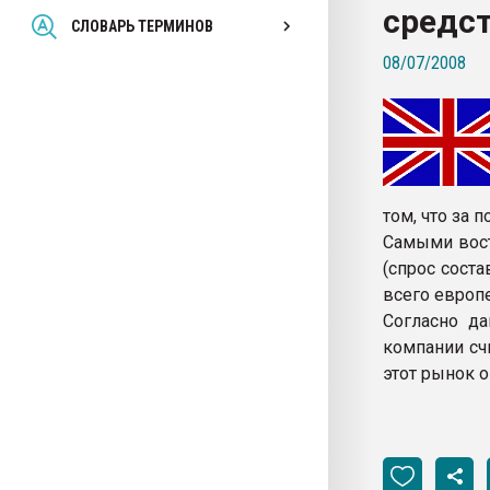
средст
Всё, что касается выду
СЛОВАРЬ ТЕРМИНОВ
бутылок
08/07/2008
ПЕРЕЙТИ НА 
том, что за 
Самыми вост
(спрос сост
всего европ
Согласно д
компании счи
этот рынок о