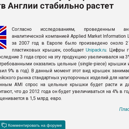
в Англии стабильно растет
ва ПЭТ
ФОРУМ
Согласно исследованиям, проведенным анг
аналитической компанией Applied Market Information Lt
за 2007 год в Европе было произведено около 2
пластиковых крышек, сообщает
Unipack.ru
. Цифры г
последние 3 года спрос на эту продукцию увеличивался на 3%
ребованными оказались цельные (single-piece) крышки 
авил 9% в год). В данный момент этот вид крышек занима
ейского рынка стандартных укупорочных изделий для напи
анным AMI спрос на цельные крышки будет расти и д
тают, что до 2012 года он будет увеличиваться на 4% в го
ценивается в 1,5 млрд. евро.
Плас