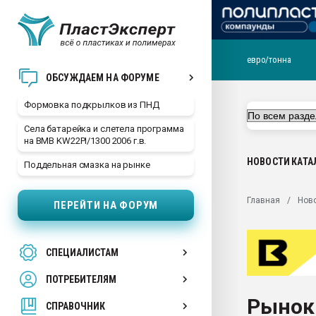
евро/тонна
Продажа готового бизн
ОБСУЖДАЕМ НА ФОРУМЕ
производство SPC лам
цикла
Формовка подкрылков из ПНД
29.07.2026 ФРП помог 
Села батарейка и слетела программа
заводу пластмасс" зах
на BMB KW22PI/1300 2006 г.в.
ППЭ
НОВОСТИ
КАТА
Поддельная смазка на рынке
Помощь в подборе мат
Вакуум-формовочные 
Главная
Нов
ПЕРЕЙТИ НА ФОРУМ
ближайшее подмосковье
Подмосковье, Москва
28.07.2026 Автоматиза
СПЕЦИАЛИСТАМ
первый план в перераб
пластмасс
ПОТРЕБИТЕЛЯМ
28.07.2026 "Техноникол
Рынок
ситуацией на строител
СПРАВОЧНИК