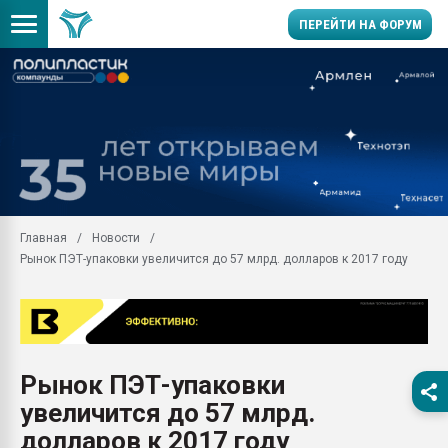
ПЕРЕЙТИ НА ФОРУМ
Продажа готового бизн
производство SPC лам
цикла
29.07.2026 ФРП помог 
заводу пластмасс" зах
ППЭ
Главная
Новости
Помощь в подборе мат
Рынок ПЭТ-упаковки увеличится до 57 млрд. долларов к 2017 году
Вакуум-формовочные 
ближайшее подмосковье
Подмосковье, Москва
28.07.2026 Автоматиза
первый план в перераб
Рынок ПЭТ-упаковки
пластмасс
увеличится до 57 млрд.
28.07.2026 "Техноникол
ситуацией на строител
долларов к 2017 году