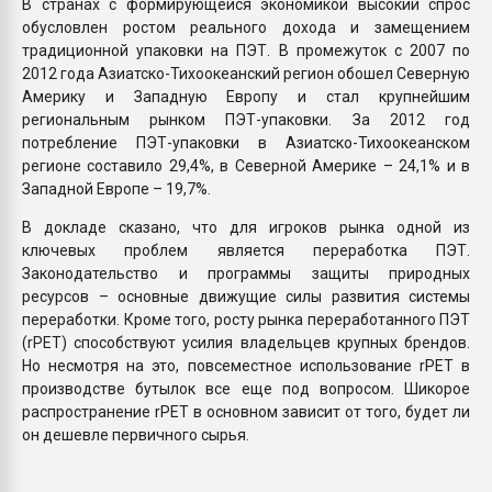
В странах с формирующейся экономикой высокий спрос
обусловлен ростом реального дохода и замещением
традиционной упаковки на ПЭТ. В промежуток с 2007 по
2012 года Азиатско-Тихоокеанский регион обошел Северную
Америку и Западную Европу и стал крупнейшим
региональным рынком ПЭТ-упаковки. За 2012 год
потребление ПЭТ-упаковки в Азиатско-Тихоокеанском
регионе составило 29,4%, в Северной Америке – 24,1% и в
Западной Европе – 19,7%.
В докладе сказано, что для игроков рынка одной из
ключевых проблем является переработка ПЭТ.
Законодательство и программы защиты природных
ресурсов – основные движущие силы развития системы
переработки. Кроме того, росту рынка переработанного ПЭТ
(rPET) способствуют усилия владельцев крупных брендов.
Но несмотря на это, повсеместное использование rPET в
производстве бутылок все еще под вопросом. Шикорое
распространение rPET в основном зависит от того, будет ли
он дешевле первичного сырья.