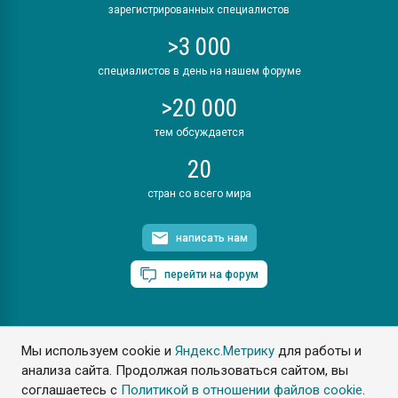
зарегистрированных специалистов
>3 000
специалистов в день на нашем форуме
>20 000
тем обсуждается
20
стран со всего мира
написать нам
перейти на форум
Мы используем cookie и
Яндекс.Метрику
для работы и
ПластЭксперт © 2006. Все права защищены
анализа сайта. Продолжая пользоваться сайтом, вы
Разрешается копирование материалов сайта с обязательной
ссылкой на www.e-plastic.ru
соглашаетесь с
Политикой в отношении файлов cookie
.