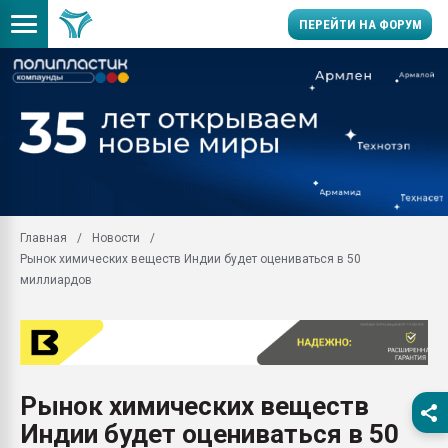
ПЕРЕЙТИ НА ФОРУМ
Продажа готового бизн
производство SPC лам
цикла
29.07.2026 ФРП помог 
заводу пластмасс" зах
ППЭ
Главная
Новости
Помощь в подборе мат
Рынок химических веществ Индии будет оцениваться в 50
Вакуум-формовочные 
миллиардов
ближайшее подмосковье
Подмосковье, Москва
28.07.2026 Автоматиза
первый план в перераб
пластмасс
Рынок химических веществ
28.07.2026 "Техноникол
Индии будет оцениваться в 50
ситуацией на строител