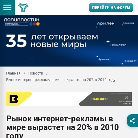
ПЕРЕЙТИ НА ФОРУМ
Продажа готового бизн
производство SPC лам
цикла
29.07.2026 ФРП помог 
заводу пластмасс" зах
ППЭ
Главная
Новости
Помощь в подборе мат
Рынок интернет-рекламы в мире вырастет на 20% в 2010 году
Вакуум-формовочные 
ближайшее подмосковье
Подмосковье, Москва
28.07.2026 Автоматиза
первый план в перераб
Рынок интернет-рекламы в
пластмасс
мире вырастет на 20% в 2010
28.07.2026 "Техноникол
ситуацией на строител
году