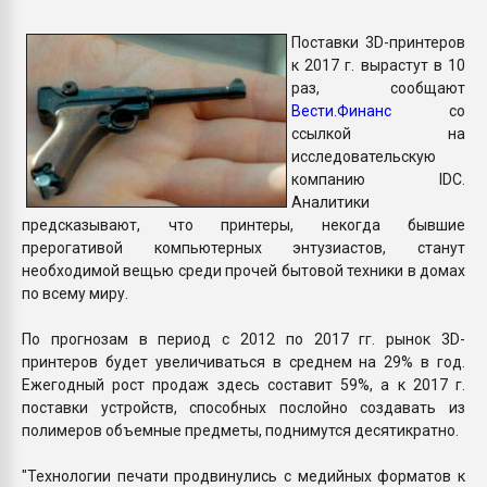
Всё, что касается выду
бутылок
Поставки 3D-принтеров
к 2017 г. вырастут в 10
раз, сообщают
ПЕРЕЙТИ НА 
Вести.Финанс
со
ссылкой на
исследовательскую
компанию IDC.
Аналитики
предсказывают, что принтеры, некогда бывшие
прерогативой компьютерных энтузиастов, станут
необходимой вещью среди прочей бытовой техники в домах
по всему миру.
По прогнозам в период с 2012 по 2017 гг. рынок 3D-
принтеров будет увеличиваться в среднем на 29% в год.
Ежегодный рост продаж здесь составит 59%, а к 2017 г.
поставки устройств, способных послойно создавать из
полимеров объемные предметы, поднимутся десятикратно.
"Технологии печати продвинулись с медийных форматов к