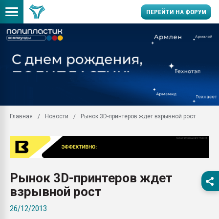
ПЕРЕЙТИ НА ФОРУМ
Продажа готового бизн
производство SPC лам
цикла
29.07.2026 ФРП помог 
заводу пластмасс" зах
ППЭ
Главная
Новости
Рынок 3D-принтеров ждет взрывной рост
Помощь в подборе мат
Вакуум-формовочные 
ближайшее подмосковье
Подмосковье, Москва
28.07.2026 Автоматиза
Рынок 3D-принтеров ждет
первый план в перераб
пластмасс
взрывной рост
28.07.2026 "Техноникол
26/12/2013
ситуацией на строител