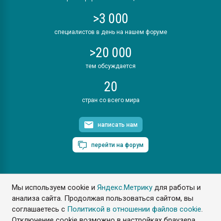
>3 000
специалистов в день на нашем форуме
>20 000
тем обсуждается
20
стран со всего мира
написать нам
перейти на форум
Мы используем cookie и
Яндекс.Метрику
для работы и
ПластЭксперт © 2006. Все права защищены
анализа сайта. Продолжая пользоваться сайтом, вы
Разрешается копирование материалов сайта с обязательной
ссылкой на www.e-plastic.ru
соглашаетесь с
Политикой в отношении файлов cookie
.
Отключение cookie возможно в настройках браузера.
Разработка сайта