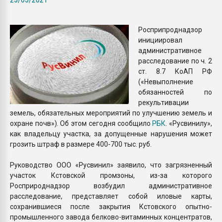
Armaloy PC/ABS-1IM че
Росприпроднадзор
ПЕРЕЙТИ НА 
инициировал
административное
расследование по ч. 2
ст. 8.7 КоАП РФ
(«Невыполнение
обязанностей по
рекультивации
земель, обязательных мероприятий по улучшению земель и
охране почв»). Об этом сегодня сообщило
РБК
. «Русвинилу»,
как владельцу участка, за допущенные нарушения может
грозить штраф в размере 400-700 тыс. руб.
Руководство ООО «Русвинил» заявило, что загрязненный
участок Кстовской промзоны, из-за которого
Росприроднадзор возбудил административное
расследование, представляет собой иловые карты,
сохранившиеся после закрытия Кстовского опытно-
промышленного завода белково-витаминных концентратов,