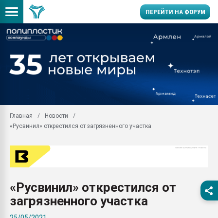
ПЕРЕЙТИ НА ФОРУМ
Помощь в подборе мат
Вакуум-формовочные 
ближайшее подмосковье
Подмосковье, Москва
28.07.2026 Автоматиза
первый план в перераб
Главная
Новости
пластмасс
«Русвинил» открестился от загрязненного участка
28.07.2026 "Техноникол
ситуацией на строител
Всё, что касается выду
бутылок
«Русвинил» открестился от
Материал поверхности 
вакуумного формовани
загрязненного участка
Продам отходы Компо
25/05/2021
поликарбоната и АБС-п