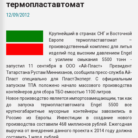
термопластавтомат
Всё, что касается выду
бутылок
12/09/2012
ПЕРЕЙТИ НА 
Крупнейший в странах СНГ и Восточной
Европе термопластавтомат –
производственный комплекс для литья
изделий под высоким давлением Engel
с усилием смыкания 5500 тонн -
запустил 11 сентября в ООО «Ай-Пласт» Президент
Татарстана Рустам Минниханов, сообщила пресс-служба Ай-
Пласт специально для ПластЭксперт. С официальным
запуском ТПА положено начало массового производства
контейнеров для сбора ТБО емкостью 1100 литров.
Новое производство является импортозамещающим, так как
до запуска термопластавтомата Engel 5500 все
крупногабаритные мусорные контейнеры завозились в
Россию из Европы. Инвестиции в создание нового
производства составили 468 миллионов рублей. Ежегодная
выручка от внедрения данного проекта к 2014 году должна
составить 1 млрд. рублей.