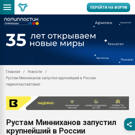
ПЕРЕЙТИ НА ФОРУМ
Продажа готового бизн
производство SPC лам
цикла
29.07.2026 ФРП помог 
заводу пластмасс" зах
ППЭ
Главная
Новости
Помощь в подборе мат
Рустам Минниханов запустил крупнейший в России
Вакуум-формовочные 
термопластавтомат
ближайшее подмосковье
Подмосковье, Москва
28.07.2026 Автоматиза
первый план в перераб
пластмасс
Рустам Минниханов запустил
28.07.2026 "Техноникол
крупнейший в России
ситуацией на строител