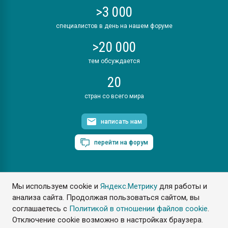
>3 000
специалистов в день на нашем форуме
>20 000
тем обсуждается
20
стран со всего мира
написать нам
перейти на форум
Мы используем cookie и
Яндекс.Метрику
для работы и
ПластЭксперт © 2006. Все права защищены
анализа сайта. Продолжая пользоваться сайтом, вы
Разрешается копирование материалов сайта с обязательной
ссылкой на www.e-plastic.ru
соглашаетесь с
Политикой в отношении файлов cookie
.
Отключение cookie возможно в настройках браузера.
Разработка сайта