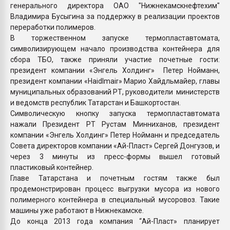
генерального директора ОАО "Нижнекамскнефтехим"
Владимира Бусыгина за поддержку в реализации проектов
переработки полимеров.
В торжественном запуске термопластавтомата,
символизирующем начало производства контейнера для
сбора ТБО, также приняли участие почетные гости:
президент компании «Энгель Холдинг» Петер Нойманн,
президент компании «Haidlmair» Марио Хайдльмайер, главы
муниципальных образований РТ, руководители министерств
и ведомств республик Татарстан и Башкортостан.
Символическую кнопку запуска термопластавтомата
нажали Президент РТ Рустам Минниханов, президент
компании «Энгель Холдинг» Петер Нойманн и председатель
Совета директоров компании «Ай-Пласт» Сергей Донгузов, и
через 3 минуты из пресс-формы вышел готовый
пластиковый контейнер.
Главе Татарстана и почетным гостям также был
продемонстрирован процесс выгрузки мусора из нового
полимерного контейнера в специальный мусоровоз. Такие
машины уже работают в Нижнекамске.
До конца 2013 года компания “Ай-Пласт» планирует