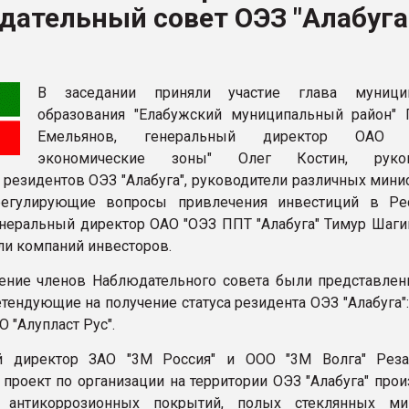
ательный совет ОЭЗ "Алабуга
ФОРУМ
В заседании приняли участие глава муницип
образования "Елабужский муниципальный район" 
Емельянов, генеральный директор ОАО 
экономические зоны" Олег Костин, руков
 резидентов ОЭЗ "Алабуга", руководители различных мини
регулирующие вопросы привлечения инвестиций в Ре
генеральный директор ОАО "ОЭЗ ППТ "Алабуга" Тимур Шаги
ли компаний инвесторов.
ение членов Наблюдательного совета были представле
етендующие на получение статуса резидента ОЭЗ "Алабуга"
О "Алупласт Рус".
й директор ЗАО "3М Россия" и ООО "3М Волга" Рез
 проект по организации на территории ОЭЗ "Алабуга" про
 антикоррозионных покрытий, полых стеклянных ми