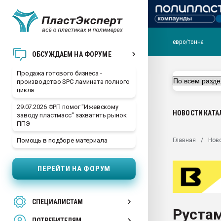
евро/тонна
28.07.2026 Автоматиза
ОБСУЖДАЕМ НА ФОРУМЕ
первый план в перераб
пластмасс
Продажа готового бизнеса -
производство SPC ламината полного
28.07.2026 "Техноникол
цикла
ситуацией на строител
29.07.2026 ФРП помог "Ижевскому
Всё, что касается выду
НОВОСТИ
КАТА
заводу пластмасс" захватить рынок
бутылок
ППЭ
Материал поверхности 
Главная
Нов
Помощь в подборе материала
вакуумного формовани
Продам отходы Компо
ПЕРЕЙТИ НА ФОРУМ
поликарбоната и АБС-п
Armaloy PC/ABS-1IM че
26.07.2022 "Сибирский т
СПЕЦИАЛИСТАМ
намного дороже
Руста
ПОТРЕБИТЕЛЯМ
Профильная литератур