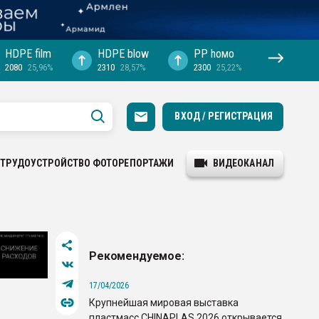
HDPE film
HDPE blow
PP hомо
2080
25,96%
2310
28,57%
2300
25,22%
ВХОД / РЕГИСТРАЦИЯ
ТРУДОУСТРОЙСТВО
ФОТОРЕПОРТАЖИ
ВИДЕОКАНАЛ
Рекомендуемое:
17/04/2026
Крупнейшая мировая выставка
пластмасс CHINAPLAS 2026 открывается