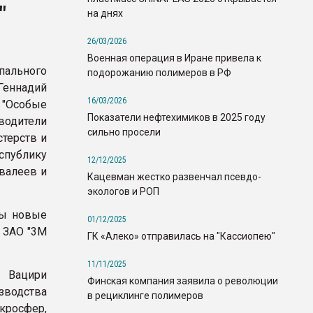
"
на днях
26/03/2026
Военная операция в Иране привела к
ального
подорожанию полимеров в РФ
Геннадий
16/03/2026
"Особые
Показатели нефтехимиков в 2025 году
одители
сильно просели
стерств и
спублику
12/12/2025
валеев и
Кацевман жестко развенчал псевдо-
экологов и РОП
ны новые
01/12/2025
: ЗАО "3М
ГК «Алеко» отправилась на "Кассиопею"
11/11/2025
а Вацири
Финская компания заявила о революции
изводства
в рециклинге полимеров
кросфер,