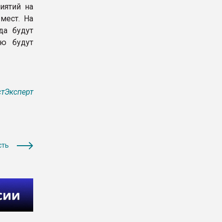
иятий на
мест. На
да будут
ию будут
тЭксперт
сть