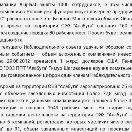
мпании Aluplast заняты 1300 сотрудников, в том чис
 компании в России уже функционирует дочернее предпри
УС", расположенное в п. Быково Московской области. Общ
в проект на территории ОЭЗ "Алабуга" составит 160 м
тся создание порядка 80 рабочих мест. Проект будет реал
адью 5 га.
текущего Наблюдательного совета удачным образом со
ьным событием – объем вложенных компаниями инвес
на 29.08.2012 превысил 1 млрд. долларов США. Ген
О "ОЭЗ ППТ "Алабуга" Тимур Шагивалеев вручил памятные
 с выгравированной цифрой один членам Наблюдательного 
 время на территории ОЭЗ "Алабуга" зарегистрировано 25 
с объемом заявленных инвестиций более 77,8 млрд. р
оих проектов данными компаниями уже вложено более 32
естиций и создано 1649 рабочих мест. На стадии по
о ведении деятельности на территории ОЭЗ "Алабуга" н
но 6 компаний, регистрация которых увеличит число ре
а" до 31, объем заявленных инвестиций по проектам 