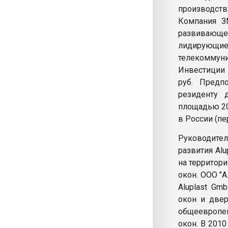
производств
Компания З
развивающе
лидирующие
телекоммуни
Инвестиции 
руб. Предп
резиденту 
площадью 20
в России (пе
Руководите
развития Al
на территор
окон. ООО "
Aluplast Gm
окон и двер
общеевропе
окон. В 201