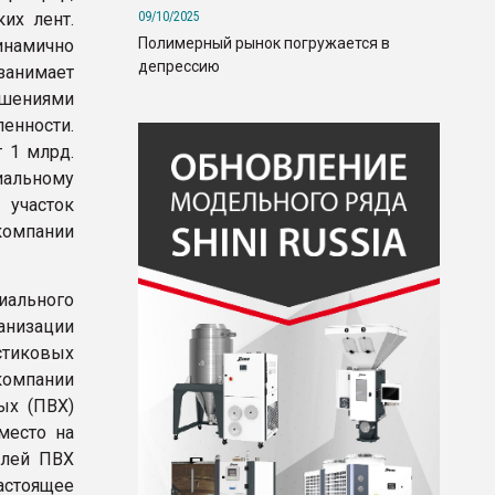
09/10/2025
их лент.
Полимерный рынок погружается в
инамично
депрессию
занимает
ешениями
енности.
 1 млрд.
иальному
 участок
компании
ального
анизации
астиковых
компании
ых (ПВХ)
место на
елей ПВХ
настоящее