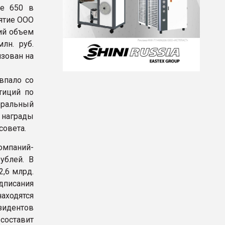
ле 650 в
ятие ООО
ий объем
лн. руб.
изован на
впало со
тиций по
еральный
 награды
совета.
компаний-
ублей. В
,6 млрд.
дписания
аходятся
зидентов
составит