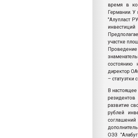
время в ко
Германии. У
"Алупласт Р
инвестиций 
Предполагае
участке площ
Проведение 
знаменател
состоянию 
директор ОА
– статуэтки
В настоящее
резидентов 
развитие св
рублей инв
соглашений 
дополнитель
ОЭЗ "Алабуг