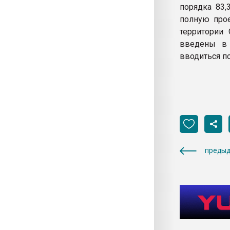
порядка 83,
полную прое
территории 
введены в 
вводиться по
предыд