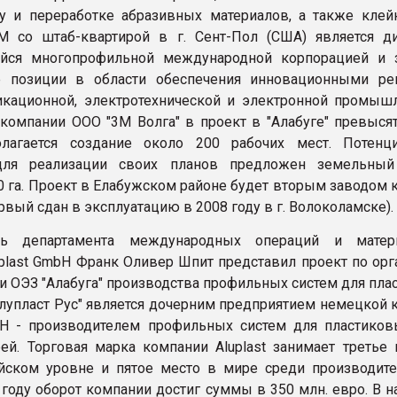
у и переработке абразивных материалов, а также клейк
М со штаб-квартирой в г. Сент-Пол (США) является д
йся многопрофильной международной корпорацией и 
 позиции в области обеспечения инновационными р
кационной, электротехнической и электронной промышл
компании ООО "3М Волга" в проект в "Алабуге" превысят
олагается создание около 200 рабочих мест. Потенц
для реализации своих планов предложен земельный
 га. Проект в Елабужском районе будет вторым заводом 
рвый сдан в эксплуатацию в 2008 году в г. Волоколамске).
ль департамента международных операций и матери
uplast GmbH Франк Оливер Шпит представил проект по орг
ии ОЭЗ "Алабуга" производства профильных систем для пл
Алупласт Рус" является дочерним предприятием немецкой 
bH - производителем профильных систем для пластиков
ей. Торговая марка компании Aluplast занимает третье 
йском уровне и пятое место в мире среди производит
0 году оборот компании достиг суммы в 350 млн. евро. В 