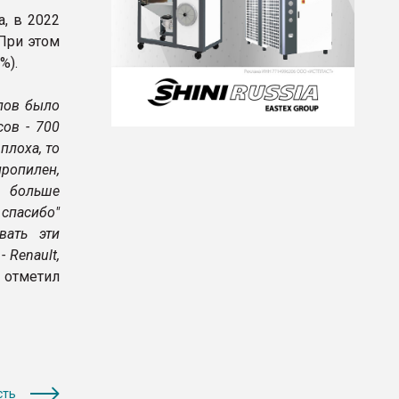
, в 2022
 При этом
%).
лов было
ов - 700
плоха, то
пропилен,
, больше
 спасибо"
вать эти
 Renault,
- отметил
сть