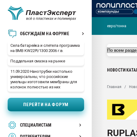
евро/тонна
29.07.2026 ФРП помог 
ОБСУЖДАЕМ НА ФОРУМЕ
заводу пластмасс" зах
ППЭ
Села батарейка и слетела программа
на BMB KW22PI/1300 2006 г.в.
Помощь в подборе мат
Поддельная смазка на рынке
Вакуум-формовочные 
ближайшее подмосковье
НОВОСТИ
КАТА
11.09.2020 Нанотрубки настолько
Подмосковье, Москва
универсальны, что российские
умельцы изготовили мембраны для
28.07.2026 Автоматиза
Главная
Нов
колонок полностью из них
первый план в перераб
пластмасс
ПЕРЕЙТИ НА ФОРУМ
28.07.2026 "Техноникол
ситуацией на строител
Всё, что касается выду
СПЕЦИАЛИСТАМ
бутылок
RUPLA
ПОТРЕБИТЕЛЯМ
Материал поверхности 