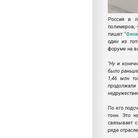
Россия в п
полимеров, 
пишет
"Финм
один из топ
форуме на вы
"Ну и конеч
было раньше 
1,46 млн то
продолжали 
недружестве
По его подсч
тонн. Это н
связывает с
ряде отрасле