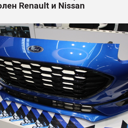
лен Renault и Nissan
я
ФОРУМ