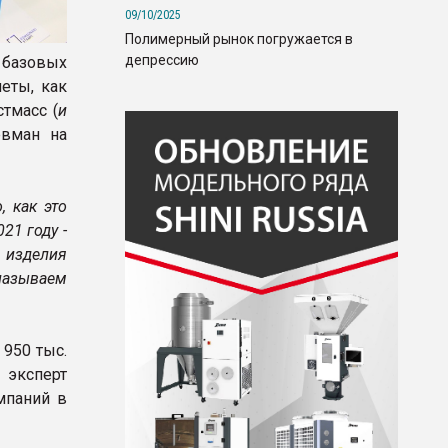
09/10/2025
Полимерный рынок погружается в
депрессию
 базовых
четы, как
тмасс (
и
евман на
, как это
21 году -
 изделия
называем
 950 тыс.
 эксперт
мпаний в