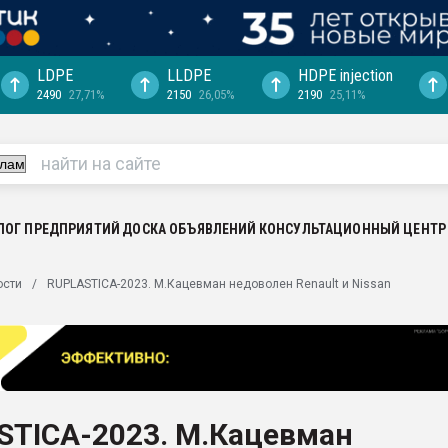
LDPE
LLDPE
HDPE injection
2490
27,71%
2150
26,05%
2190
25,11%
"Ижевскому
ватить рынок
ериала
машины:
, с.-в.
ЛОГ ПРЕДПРИЯТИЙ
ДОСКА ОБЪЯВЛЕНИЙ
КОНСУЛЬТАЦИОННЫЙ ЦЕНТР
ция выходит на
ости
RUPLASTICA-2023. М.Кацевман недоволен Renault и Nissan
отке
ь" довольна
ьном рынке
ва ПЭТ
STICA-2023. М.Кацевман
пуансона для