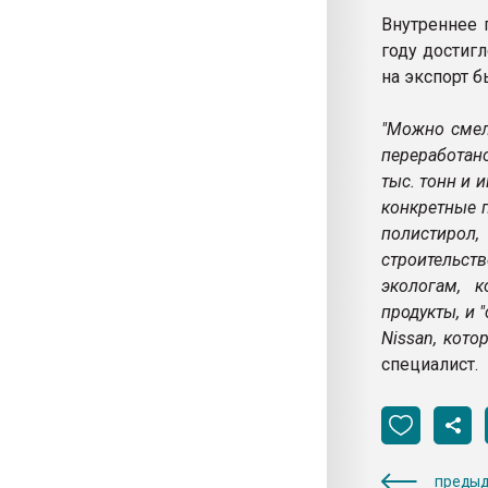
Внутреннее 
году достигл
на экспорт б
"Можно смел
переработан
тыс. тонн и 
конкретные 
полистирол
строительств
экологам, 
продукты, и 
Nissan, кот
специалист.
предыд