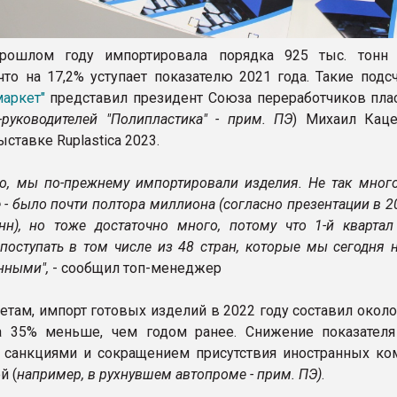
рошлом году импортировала порядка 925 тыс. тонн
что на 17,2% уступает показателю 2021 года. Такие подс
аркет"
представил президент Союза переработчиков плас
-руководителей "Полипластика" - прим. ПЭ
) Михаил Кац
ставке Ruplastica 2023.
но, мы по-прежнему импортировали изделия. Не так много
- было почти полтора миллиона (согласно презентации в 20
нн), но тоже достаточно много, потому что 1-й квартал
поступать в том числе из 48 стран, которые мы сегодня 
нными",
- сообщил топ-менеджер
етам, импорт готовых изделий в 2022 году составил около
а 35% меньше, чем годом ранее. Снижение показателя
 санкциями и сокращением присутствия иностранных ко
й (
например, в рухнувшем автопроме - прим. ПЭ)
.