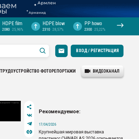
HDPE film
HDPE blow
PP hомо
2080
25,96%
2310
28,57%
2300
25,22%
ВХОД / РЕГИСТРАЦИЯ
ТРУДОУСТРОЙСТВО
ФОТОРЕПОРТАЖИ
ВИДЕОКАНАЛ
Рекомендуемое:
17/04/2026
Крупнейшая мировая выставка
пластмасс CHINAPLAS 2026 открывается