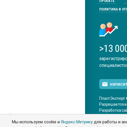
ПРОЕКТЕ
ПОЛИТИКА В О
>13 00
зарегистрир
специалисто
написа
ПластЭксперт 
Разрешается к
Разработка са
ENG
Мы используем cookie и
Яндекс.Метрику
для работы и ан