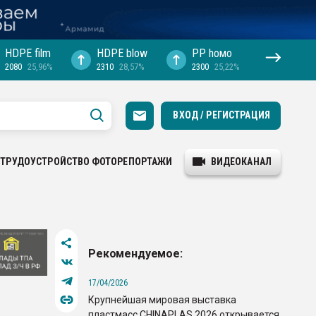
HDPE film
HDPE blow
PP hомо
2080
25,96%
2310
28,57%
2300
25,22%
ВХОД / РЕГИСТРАЦИЯ
ТРУДОУСТРОЙСТВО
ФОТОРЕПОРТАЖИ
ВИДЕОКАНАЛ
Рекомендуемое:
17/04/2026
Крупнейшая мировая выставка
пластмасс CHINAPLAS 2026 открывается