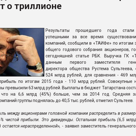
т о триллионе
рный цвет
ФОРУМ
Результаты прошедшего года стал
успешными за все время существовани
компаний, сообщили в «ТАИФе» по итогам 
общего годового собрания акционеров, го
сегодняшней статье РБК. Выручка ГК «
данным первого заместителя гене
директора общества Рустема Сультеева, 
524 млрд рублей, для сравнения - 469 мл
 прибыль по итогам 2015 года - 110 млрд рублей. Совокупные 
ры превысили 63 млрд рублей. Выплаты в бюджет Татарстана сост
 что на 6,6 млрд (45%) больше, чем за 2014 год. Средняя з
омпаний группы поднялась до 40,5 тыс. рублей, отметил Сультеев.
ль между акционерами головной компании распределить в размер
6% чистой прибыли. Это дивиденды. Остальная прибыль (6,5 млр
) остается нераспределенной»,
- заявил заместитель генерального