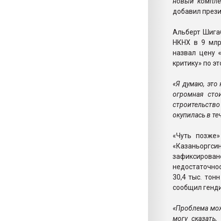
новый компле
добавил прези
Альберт Шигаб
НКНХ в 9 млр
назвал цену 
критику» по эт
«Я думаю, это
огромная сто
строительство
окупилась в теч
«Чуть позже
«Казаньоргси
зафиксиров
недостаточно
30,4 тыс. тон
сообщил генди
«Проблема мож
могу сказать