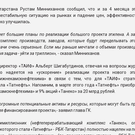
тарстана Рустам Минниханнов сообщил, что и за 4 месяца эт
нестабильную ситуацию на рынках и падение цен, эффективнос
ко улучшилась.
ет большие планы по реализации большого проекта этилена. А з
комплекс производств, заводов, которые будут переделывать эт
ачи очень серьезные. Если мы раньше мечтали о объемах произво
я задача - уйти за триллион»,
- сказал Минниханов.
директор «ТАИФ» Альберт Шигабутдинов, отвечая на вопросы жур
то надеется на «ускорение» реализации проекта нового эт
ижнекамскнефтехима» в связи с тем, что для «ТАИФ» страт
ла «Татнефть». Напомним, в марте этого года «Татнефть» приоб
амскнефтехима» и 9% акций «Танеко» за 20 млрд рублей.
 огромные потенциальные активы и ресурсы, которые могут быть 
ия финансирования проекта»,-
заявил глава ГК.
имиллионник (нефтеперерабатывающий комплекс «Танеко», о
которого стала «Татнефть» - РБК-Татарстан) полностью нацелен на п