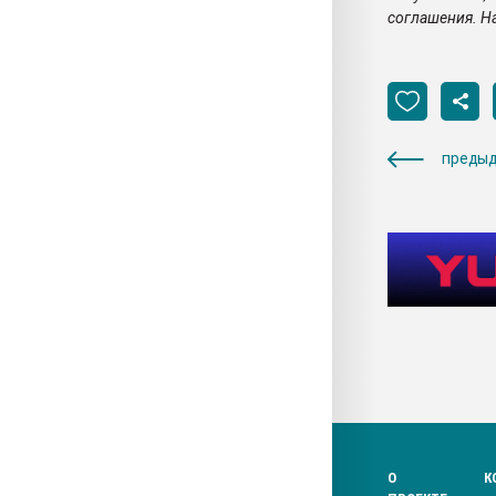
соглашения. На
предыд
О
К