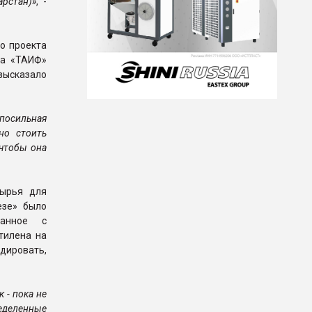
рстан)»
, -
о проекта
ва «ТАИФ»
высказало
епосильная
но стоить
 чтобы она
сырья для
езе» было
занное с
тилена на
идировать,
к - пока не
еделенные