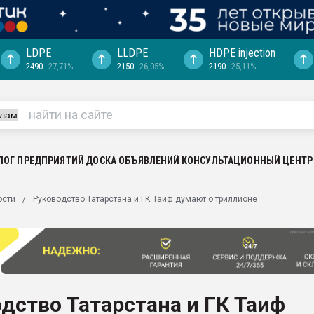
LDPE
LLDPE
HDPE injection
2490
27,71%
2150
26,05%
2190
25,11%
ериала
машины:
, с.-в.
ция выходит на
отке
ЛОГ ПРЕДПРИЯТИЙ
ДОСКА ОБЪЯВЛЕНИЙ
КОНСУЛЬТАЦИОННЫЙ ЦЕНТР
ь" довольна
ости
Руководство Татарстана и ГК Таиф думают о триллионе
ьном рынке
ва ПЭТ
пуансона для
я
дство Татарстана и ГК Таиф
зиция
ластика