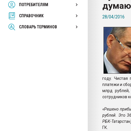
думаю
ПОТРЕБИТЕЛЯМ
Armaloy PC/ABS-1IM че
СПРАВОЧНИК
28/04/2016
ПЕРЕЙТИ НА 
СЛОВАРЬ ТЕРМИНОВ
году. Чистая
платежи и сбо
млрд рублей,
сотрудников к
«Решено прибы
рублей. Это 3
РБК-Татарстан
ГК.