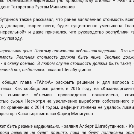
кс «Нижнекамскнефтехима» (по производству этилена – РБК-Тата
дент Татарстана Рустам Минниханов.
утдинов также рассказал, что ранее заявленная стоимость всег
д долларов, скорее всего, будет существенно уменьшена. Гла
«нереальной» и даже признался, что руководство республики «
ому поводу.
 нереальная цена. Поэтому произошла небольшая задержка… Это н
имость. Реальная стоимость должна быть ниже. Сколько долж
 - я скажу осенью. В любом случае стоимость должна быть такая,
ение 5 лет, не больше», -
сказал Шигабутдинов.
» обещал глава «ТАИФА» раскрыть решение и для вопроса 
нтеза». Как сообщалось ранее, в 2015 году на «Казаньоргсинт
ано снижение объемов производства полиэтилена, свя
стью сырья. Несмотря на увеличение выработки собственного э
н по сравнению с 2014 годом, дефицит этилена не удалось ликв
ректор «Казаньоргсинтеза» Фарид Минигулов.
ет быть решена кардинально,
- заявил Алберт Шигабутдинов. -
Ка
, пока решение не будет принято, пока не будут подписаны опр