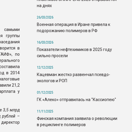
на днях
26/03/2026
Военная операция в Иране привела к
и самыми
подорожанию полимеров в РФ
я группы
заседания
16/03/2026
ворится в
Показатели нефтехимиков в 2025 году
ТАИФ», по
сильно просели
рального
составила
12/12/2025
рд в 2014
Кацевман жестко развенчал псевдо-
налоговые
экологов и РОП
авили 21,2
арплата у
01/12/2025
ГК «Алеко» отправилась на "Кассиопею"
е 3,5 млрд
11/11/2025
д рублей –
Финская компания заявила о революции
 директор
в рециклинге полимеров