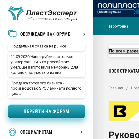
евро/тонна
Помощь в подборе мат
ОБСУЖДАЕМ НА ФОРУМЕ
Вакуум-формовочные 
Поддельная смазка на рынке
ближайшее подмосковье
Подмосковье, Москва
11.09.2020 Нанотрубки настолько
универсальны, что российские
28.07.2026 Автоматиза
умельцы изготовили мембраны для
первый план в перераб
НОВОСТИ
КАТА
колонок полностью из них
пластмасс
Продажа готового бизнеса -
28.07.2026 "Техноникол
Главная
Нов
производство SPC ламината полного
ситуацией на строител
цикла
Всё, что касается выду
бутылок
ПЕРЕЙТИ НА ФОРУМ
Материал поверхности 
вакуумного формовани
Руково
СПЕЦИАЛИСТАМ
Продам отходы Компо
поликарбоната и АБС-п