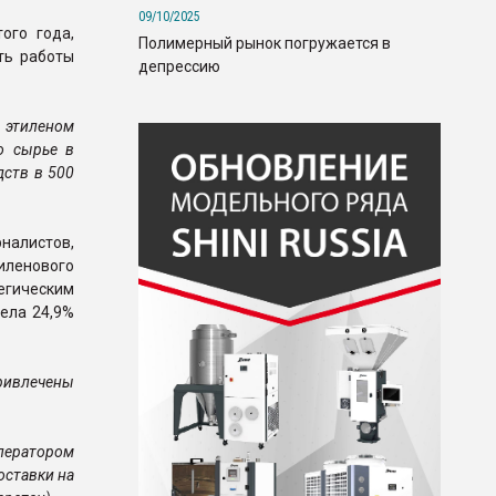
09/10/2025
ого года,
Полимерный рынок погружается в
ть работы
депрессию
а этиленом
о сырье в
дств в 500
налистов,
иленового
егическим
рела 24,9%
привлечены
ператором
оставки на