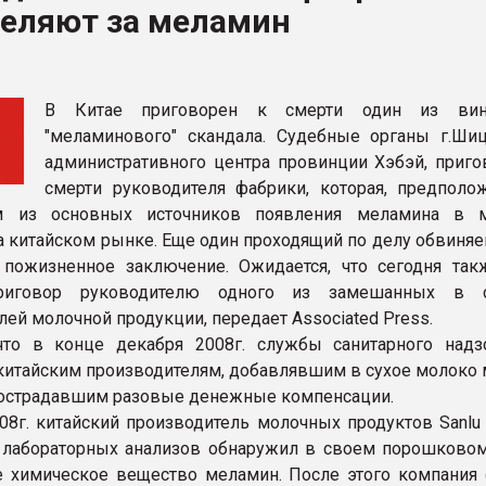
реляют за меламин
рный цвет
ФОРУМ
В Китае приговорен к смерти один из вин
"меламинового" скандала. Судебные органы г.Шиц
административного центра провинции Хэбэй, приго
смерти руководителя фабрики, которая, предполож
м из основных источников появления меламина в м
а китайском рынке. Еще один проходящий по делу обвиня
пожизненное заключение. Ожидается, что сегодня так
риговор руководителю одного из замешанных в с
ей молочной продукции, передает Associated Press.
что в конце декабря 2008г. службы санитарного над
китайским производителям, добавлявшим в сухое молоко 
острадавшим разовые денежные компенсации.
008г. китайский производитель молочных продуктов Sanlu
 лабораторных анализов обнаружил в своем порошково
 химическое вещество меламин. После этого компания 