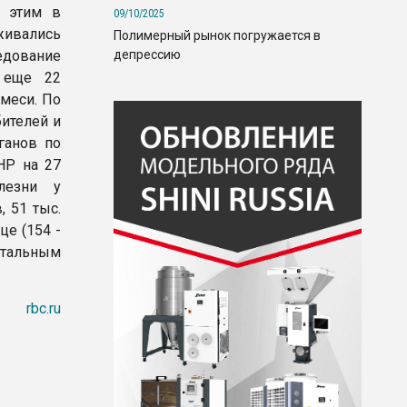
с этим в
09/10/2025
живались
Полимерный рынок погружается в
депрессию
едование
а еще 22
меси. По
ителей и
ганов по
НР на 27
лезни у
 51 тыс.
це (154 -
етальным
rbc.ru