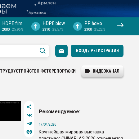
HDPE film
HDPE blow
PP hомо
2080
25,96%
2310
28,57%
2300
25,22%
ВХОД / РЕГИСТРАЦИЯ
ТРУДОУСТРОЙСТВО
ФОТОРЕПОРТАЖИ
ВИДЕОКАНАЛ
Рекомендуемое:
17/04/2026
Крупнейшая мировая выставка
пластмасс CHINAPLAS 2026 открывается