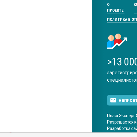
О
К
ПРОЕКТЕ
ПОЛИТИКА В О
>13 00
зарегистрир
специалисто
написа
ПластЭксперт 
Разрешается к
Разработка са
ENG