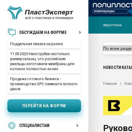
евро/тонна
Помощь в подборе мат
ОБСУЖДАЕМ НА ФОРУМЕ
Вакуум-формовочные 
Поддельная смазка на рынке
ближайшее подмосковье
Подмосковье, Москва
11.09.2020 Нанотрубки настолько
универсальны, что российские
28.07.2026 Автоматиза
умельцы изготовили мембраны для
первый план в перераб
НОВОСТИ
КАТА
колонок полностью из них
пластмасс
Продажа готового бизнеса -
28.07.2026 "Техноникол
Главная
Нов
производство SPC ламината полного
ситуацией на строител
цикла
Всё, что касается выду
бутылок
ПЕРЕЙТИ НА ФОРУМ
Материал поверхности 
вакуумного формовани
Руков
СПЕЦИАЛИСТАМ
Продам отходы Компо
поликарбоната и АБС-п