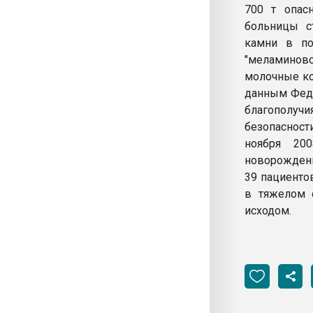
700 т опас
больницы с
камни в по
"меламинов
молочные ко
данным Феде
благополучи
безопасност
ноября 20
новорожденн
39 пациенто
в тяжелом 
исходом.