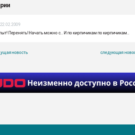
рии
22.02.2009
пыт! Перенять! Начать можно с... И по кирпичикам по кирпичикам...
ущая новость
следующая ново