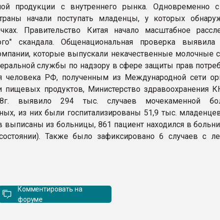
ной продукции с внутреннего рынка. Одновременно 
траны начали поступать младенцы, у которых обнару
чках. Правительство Китая начало масштабное рассл
ого" скандала. Общенациональная проверка выявил
мпании, которые выпускали некачественные молочные с
ральной службы по надзору в сфере защиты прав потреб
я человека РФ, полученным из Международной сети ор
и пищевых продуктов, Министерство здравоохранения К
08г. выявило 294 тыс. случаев мочекаменной бо
ых, из них были госпитализированы 51,9 тыс. младенцев,
в выписаны из больницы, 861 пациент находился в больни
состоянии). Также было зафиксировано 6 случаев с л
Комментировать на
форуме