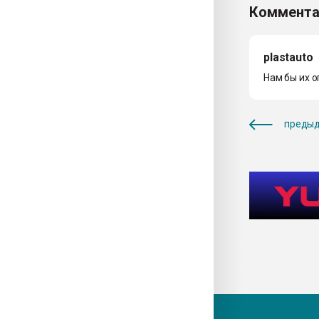
Коммента
plastauto
Нам бы их о
предыд