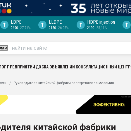
LDPE
LLDPE
HDPE injection
2490
27,71%
2150
26,05%
2190
25,11%
ериала
машины:
, с.-в.
ция выходит на
отке
ЛОГ ПРЕДПРИЯТИЙ
ДОСКА ОБЪЯВЛЕНИЙ
КОНСУЛЬТАЦИОННЫЙ ЦЕНТР
ь" довольна
ости
Руководителя китайской фабрики расстреляют за меламин
ьном рынке
ва ПЭТ
пуансона для
я
одителя китайской фабрики
зиция
ластика