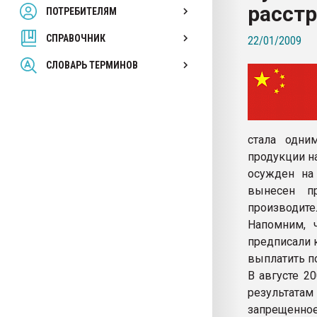
расст
ПОТРЕБИТЕЛЯМ
Armaloy PC/ABS-1IM че
СПРАВОЧНИК
22/01/2009
ПЕРЕЙТИ НА 
СЛОВАРЬ ТЕРМИНОВ
стала одни
продукции н
осужден на 
вынесен п
производител
Напомним, 
предписали 
выплатить п
В августе 2
результатам
запрещенное