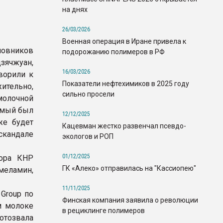
на днях
26/03/2026
Военная операция в Иране привела к
овников
подорожанию полимеров в РФ
зячжуан,
16/03/2026
ворили к
Показатели нефтехимиков в 2025 году
ительно,
сильно просели
олочной
емый был
12/12/2025
же будет
Кацевман жестко развенчал псевдо-
кандале
экологов и РОП
01/12/2025
зора КНР
ГК «Алеко» отправилась на "Кассиопею"
меламин,
11/11/2025
 Group по
Финская компания заявила о революции
м молоке
в рециклинге полимеров
отозвала