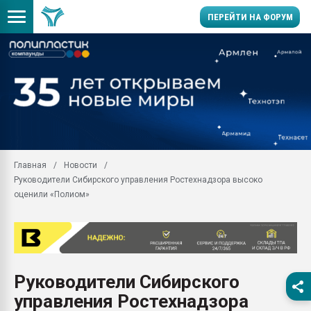
ПЕРЕЙТИ НА ФОРУМ
Продажа готового бизн
производство SPC лам
цикла
29.07.2026 ФРП помог 
заводу пластмасс" зах
ППЭ
Главная
Новости
Помощь в подборе мат
Руководители Сибирского управления Ростехнадзора высоко
Вакуум-формовочные 
оценили «Полиом»
ближайшее подмосковье
Подмосковье, Москва
28.07.2026 Автоматиза
первый план в перераб
пластмасс
Руководители Сибирского
28.07.2026 "Техноникол
управления Ростехнадзора
ситуацией на строител