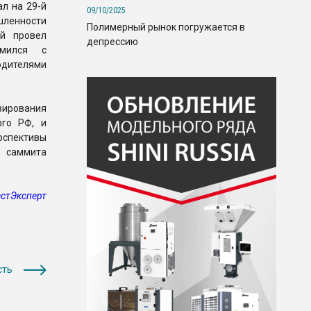
л на 29-й
09/10/2025
шленности
Полимерный рынок погружается в
ий провел
депрессию
омился с
одителями
озирования
рго РФ, и
ерспективы
 саммита
стЭксперт
сть