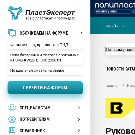
евро/тонна
Продажа готового бизн
ОБСУЖДАЕМ НА ФОРУМЕ
производство SPC лам
цикла
Формовка подкрылков из ПНД
29.07.2026 ФРП помог 
Села батарейка и слетела программа
заводу пластмасс" зах
на BMB KW22PI/1300 2006 г.в.
ППЭ
НОВОСТИ
КАТА
Поддельная смазка на рынке
Помощь в подборе мат
Вакуум-формовочные 
Главная
Нов
ПЕРЕЙТИ НА ФОРУМ
ближайшее подмосковье
Подмосковье, Москва
28.07.2026 Автоматиза
СПЕЦИАЛИСТАМ
первый план в перераб
пластмасс
ПОТРЕБИТЕЛЯМ
28.07.2026 "Техноникол
Руково
ситуацией на строител
СПРАВОЧНИК