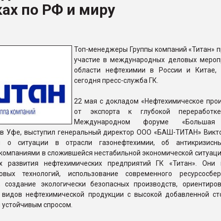
ах по РФ и миру
ва ПЭТ
ФОРУМ
Топ-менеджеры Группы компаний «Титан» 
участие в международных деловых мероп
области нефтехимии в России и Китае,
сегодня пресс-служба ГК.
22 мая с докладом «Нефтехимическое прои
от экспорта к глубокой переработ
Международном форуме «Большая 
в Уфе, выступил генеральный директор ООО «БАШ-ТИТАН» Викто
л о ситуации в отрасли газонефтехимии, об антикризисны
компаниями в сложившейся нестабильной экономической ситуации
ах развития нефтехимических предприятий ГК «Титан». Они
овых технологий, использование современного ресурсосбе
, создание экологически безопасных производств, ориентиро
 видов нефтехимической продукции с высокой добавленной ст
 устойчивым спросом.