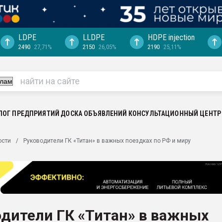
LDPE
LLDPE
HDPE injection
2490
27,71%
2150
26,05%
2190
25,11%
еса -
ината полного
"Ижевскому
ватить рынок
ЛОГ ПРЕДПРИЯТИЙ
ДОСКА ОБЪЯВЛЕНИЙ
КОНСУЛЬТАЦИОННЫЙ ЦЕНТР
ериала
машины:
ости
Руководители ГК «Титан» в важных поездках по РФ и миру
, с.-в.
ция выходит на
отке
ь" довольна
дители ГК «Титан» в важных
ьном рынке