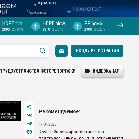
HDPE film
HDPE blow
PP hомо
2080
25,96%
2310
28,57%
2300
25,22%
ВХОД / РЕГИСТРАЦИЯ
ТРУДОУСТРОЙСТВО
ФОТОРЕПОРТАЖИ
ВИДЕОКАНАЛ
Рекомендуемое:
17/04/2026
Крупнейшая мировая выставка
пластмасс CHINAPLAS 2026 открывается