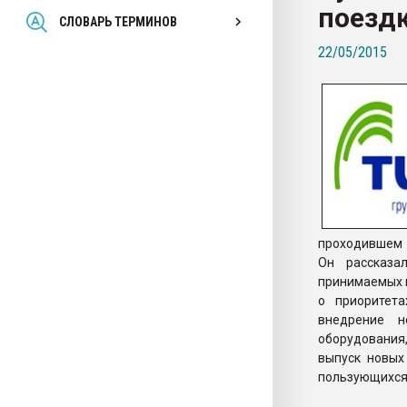
поездк
Всё, что касается выду
СЛОВАРЬ ТЕРМИНОВ
бутылок
22/05/2015
ПЕРЕЙТИ НА 
проходившем 
Он рассказа
принимаемых 
о приоритет
внедрение н
оборудования
выпуск новых
пользующихся