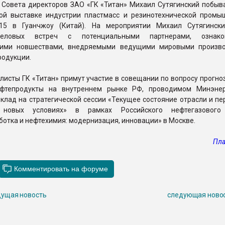
 Совета директоров ЗАО «ГК «Титан» Михаил Сутягинский побыва
й выставке индустрии пластмасс и резинотехнической промы
015 в Гуанчжоу (Китай). На мероприятии Михаил Сутягинск
деловых встреч с потенциальными партнерами, ознак
скими новшествами, внедряемыми ведущими мировыми произв
родукции.
листы ГК «Титан» примут участие в совещании по вопросу прогн
ефтепродукты на внутреннем рынке РФ, проводимом Минэне
клад на стратегической сессии «Текущее состояние отрасли и п
новых условиях» в рамках Российского нефтегазового
отка и нефтехимия: модернизация, инновации» в Москве.
Пла
ущая новость
следующая ново