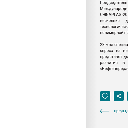
Председатель
Международно
CHINAPLAS-2
несколько 
технологиче
полимерной п
28 мая специа
спроса на н
представят до
развития в 
«Нефтеперераб
предыд