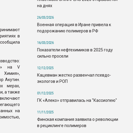
на днях
26/03/2026
Военная операция в Иране привела к
принимают
подорожанию полимеров в РФ
риятиях в
 сообщила
16/03/2026
Показатели нефтехимиков в 2025 году
сильно просели
зводство:
ке» на V
12/12/2025
Химия»,
Кацевман жестко развенчал псевдо-
р Акутин.
экологов и РОП
х мерах,
, а также
01/12/2025
 включают
ГК «Алеко» отправилась на "Кассиопею"
регающего
ванных на
11/11/2025
оимостью,
Финская компания заявила о революции
в рециклинге полимеров