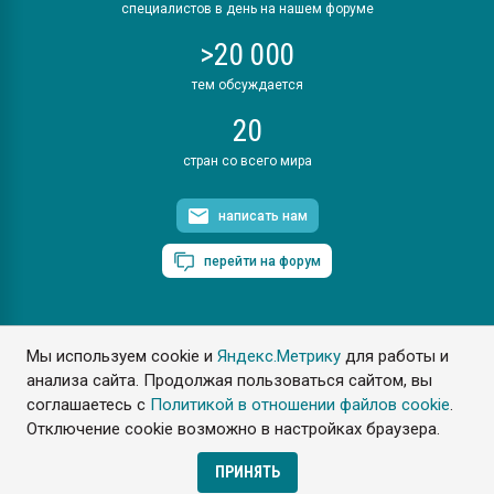
специалистов в день на нашем форуме
>20 000
тем обсуждается
20
стран со всего мира
написать нам
перейти на форум
Мы используем cookie и
Яндекс.Метрику
для работы и
ПластЭксперт © 2006. Все права защищены
анализа сайта. Продолжая пользоваться сайтом, вы
Разрешается копирование материалов сайта с обязательной
ссылкой на www.e-plastic.ru
соглашаетесь с
Политикой в отношении файлов cookie
.
Отключение cookie возможно в настройках браузера.
Разработка сайта
ПРИНЯТЬ