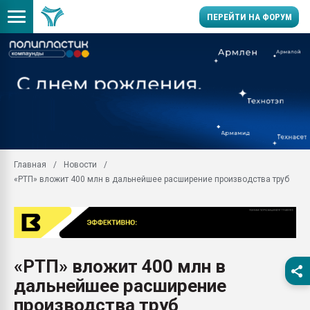
ПЕРЕЙТИ НА ФОРУМ
Продажа готового бизн
производство SPC лам
цикла
29.07.2026 ФРП помог 
заводу пластмасс" зах
ППЭ
Главная
Новости
Помощь в подборе мат
«РТП» вложит 400 млн в дальнейшее расширение производства труб
Вакуум-формовочные 
ближайшее подмосковье
Подмосковье, Москва
28.07.2026 Автоматиза
первый план в перераб
«РТП» вложит 400 млн в
пластмасс
дальнейшее расширение
28.07.2026 "Техноникол
ситуацией на строител
производства труб