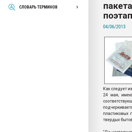
пакета
Всё, что касается выду
СЛОВАРЬ ТЕРМИНОВ
бутылок
поэтап
04/06/2013
ПЕРЕЙТИ НА 
Как следует и
24 мая, имею
соответствующ
подчеркивает
пластиковых 
твердых быто