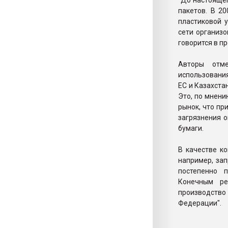
"До настояще
пакетов. В 2
пластиковой у
сети организо
говорится в п
Авторы отме
использования
ЕС и Казахста
Это, по мнени
рынок, что пр
загрязнения о
бумаги.
В качестве к
например, зап
постепенно 
Конечным ре
производств
Федерации".