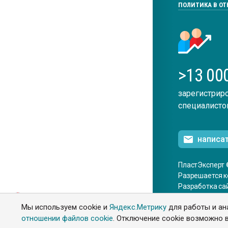
ПОЛИТИКА В О
>13 00
зарегистрир
специалисто
написа
ПластЭксперт 
Разрешается к
Разработка са
ENG
Мы используем cookie и
Яндекс.Метрику
для работы и ан
отношении файлов cookie
. Отключение cookie возможно в