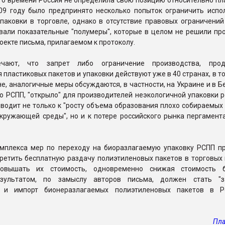
го времени Россия не определила свою позицию относительно пл
009 году было предпринято несколько попыток ограничить испо
паковки в торговле, однако в отсутствие правовых ограничений
вали показательные "полумеры", которые в целом не решили про
роекте письма, прилагаемом к протоколу.
чают, что запрет либо ограничение производства, про
 пластиковых пакетов и упаковки действуют уже в 40 странах, в то
не, аналогичные меры обсуждаются, в частности, на Украине и в Б
ю РСПП, "открыло" для производителей неэкологичной упаковки 
иводит не только к "росту объема образования плохо собираемых
кружающей среды", но и к потере российского рынка пергамента
омплекса мер по переходу на биоразлагаемую упаковку РСПП пр
ретить бесплатную раздачу полиэтиленовых пакетов в торговых 
повышать их стоимость, одновременно снижая стоимость б
зультатом, по замыслу авторов письма, должен стать "з
о и импорт бионеразлагаемых полиэтиленовых пакетов в Р
Пла