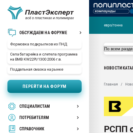
евро/тонна
Продажа готового бизн
ОБСУЖДАЕМ НА ФОРУМЕ
производство SPC лам
цикла
Формовка подкрылков из ПНД
29.07.2026 ФРП помог 
Села батарейка и слетела программа
заводу пластмасс" зах
на BMB KW22PI/1300 2006 г.в.
ППЭ
НОВОСТИ
КАТА
Поддельная смазка на рынке
Помощь в подборе мат
Вакуум-формовочные 
Главная
Нов
ПЕРЕЙТИ НА ФОРУМ
ближайшее подмосковье
Подмосковье, Москва
28.07.2026 Автоматиза
СПЕЦИАЛИСТАМ
первый план в перераб
пластмасс
ПОТРЕБИТЕЛЯМ
28.07.2026 "Техноникол
РСПП 
ситуацией на строител
СПРАВОЧНИК