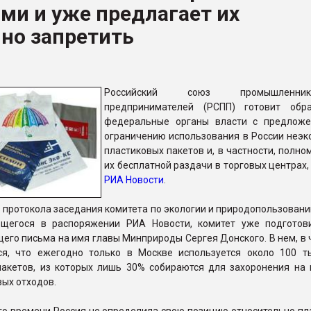
ми и уже предлагает их
ва ПЭТ
но запретить
ФОРУМ
Российский союз промышленн
предпринимателей (РСПП) готовит обр
федеральные органы власти с предлож
ограничению использования в России неэк
пластиковых пакетов и, в частности, полно
их бесплатной раздачи в торговых центрах
РИА Новости
.
з протокола заседания комитета по экологии и природопользован
щегося в распоряжении РИА Новости, комитет уже подготов
его письма на имя главы Минприроды Сергея Донского. В нем, в 
ся, что ежегодно только в Москве используется около 100 т
пакетов, из которых лишь 30% собираются для захоронения на 
вых отходов.