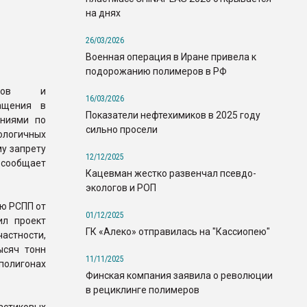
на днях
26/03/2026
Военная операция в Иране привела к
подорожанию полимеров в РФ
иков и
16/03/2026
ащения в
Показатели нефтехимиков в 2025 году
ениями по
сильно просели
ологичных
му запрету
12/12/2025
, сообщает
Кацевман жестко развенчал псевдо-
экологов и РОП
ию РСПП от
01/12/2025
ил проект
ГК «Алеко» отправилась на "Кассиопею"
частности,
ысяч тонн
11/11/2025
полигонах
Финская компания заявила о революции
в рециклинге полимеров