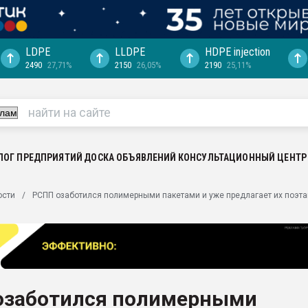
LDPE
LLDPE
HDPE injection
2490
27,71%
2150
26,05%
2190
25,11%
еса -
ината полного
"Ижевскому
ватить рынок
ЛОГ ПРЕДПРИЯТИЙ
ДОСКА ОБЪЯВЛЕНИЙ
КОНСУЛЬТАЦИОННЫЙ ЦЕНТР
ериала
машины:
ости
РСПП озаботился полимерными пакетами и уже предлагает их поэта
, с.-в.
ция выходит на
отке
ь" довольна
озаботился полимерными
ьном рынке