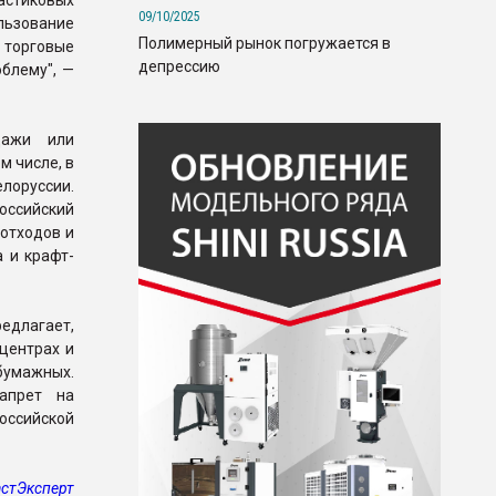
астиковых
09/10/2025
льзование
Полимерный рынок погружается в
 торговые
депрессию
блему", —
дажи или
м числе, в
елоруссии.
российский
 отходов и
 и крафт-
едлагает,
центрах и
умажных.
апрет на
оссийской
стЭксперт