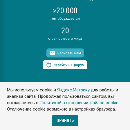
>20 000
тем обсуждается
20
стран со всего мира
написать нам
перейти на форум
Мы используем cookie и
Яндекс.Метрику
для работы и
ПластЭксперт © 2006. Все права защищены
анализа сайта. Продолжая пользоваться сайтом, вы
Разрешается копирование материалов сайта с обязательной
ссылкой на www.e-plastic.ru
соглашаетесь с
Политикой в отношении файлов cookie
.
Отключение cookie возможно в настройках браузера.
Разработка сайта
ПРИНЯТЬ