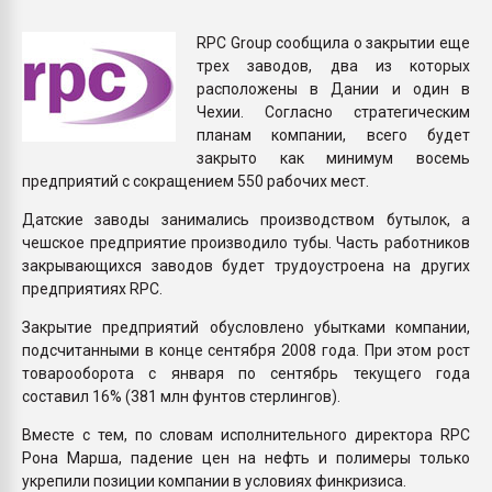
Всё, что касается выду
бутылок
RPC Group сообщила о закрытии еще
трех заводов, два из которых
расположены в Дании и один в
ПЕРЕЙТИ НА 
Чехии. Согласно стратегическим
планам компании, всего будет
закрыто как минимум восемь
предприятий с сокращением 550 рабочих мест.
Датские заводы занимались производством бутылок, а
чешское предприятие производило тубы. Часть работников
закрывающихся заводов будет трудоустроена на других
предприятиях RPC.
Закрытие предприятий обусловлено убытками компании,
подсчитанными в конце сентября 2008 года. При этом рост
товарооборота с января по сентябрь текущего года
составил 16% (381 млн фунтов стерлингов).
Вместе с тем, по словам исполнительного директора RPC
Рона Марша, падение цен на нефть и полимеры только
укрепили позиции компании в условиях финкризиса.