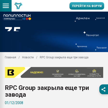
ПЕРЕЙТИ НА ФОРУМ
Продажа готового бизн
производство SPC лам
цикла
29.07.2026 ФРП помог 
заводу пластмасс" зах
ППЭ
Главная
Новости
RPC Group закрыла еще три завода
Помощь в подборе мат
Вакуум-формовочные 
ближайшее подмосковье
Подмосковье, Москва
28.07.2026 Автоматиза
RPC Group закрыла еще три
первый план в перераб
пластмасс
завода
28.07.2026 "Техноникол
01/12/2008
ситуацией на строител