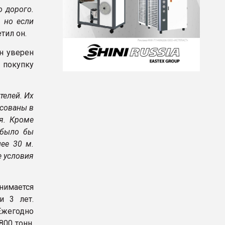
о дорого.
 но если
тил он.
н уверен
 покупку
телей. Их
есованы в
я. Кроме
 было бы
ее 30 м.
е условия
нимается
и 3 лет.
Ежегодно
00 тонн.