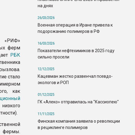
на днях
26/03/2026
Военная операция в Иране привела к
подорожанию полимеров в РФ
д «РИФ»
16/03/2026
ных ферм
Показатели нефтехимиков в 2025 году
щает
РБК
сильно просели
твенника
рызлова.
12/12/2025
Кацевман жестко развенчал псевдо-
тие стало
экологов и РОП
мерном
ого, как
01/12/2025
ационный
ГК «Алеко» отправилась на "Кассиопею"
 низкого
тности).
11/11/2025
Финская компания заявила о революции
твенной
в рециклинге полимеров
е фермы.