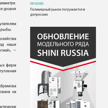
иаметре.
09/10/2025
же уровня
Полимерный рынок погружается в
депрессию
упателям
 рыбы.
озяйства
под наши
гией»,
—
ных ферм
тупления
Абрамова
ована на
ктически