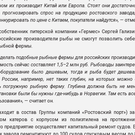
ном их производит Китай или Европа. Стоят они достаточн
 прогнозировать спрос на продукцию ростовского завода,
онкурировать по цене с Китаем, покупатели найдутся»,
— отме
собственник питерской компании «Гермес» Сергей Гализи
российские производители рыбы не смогут позволить себе
рыбной фермы.
 делать подобные рыбные фермы для российских производи
мость сейчас составляет 1,5–2 млн руб. Рыбоводы заинтер
оборудование было дешевым, тогда и рыба будет дешева
е России, например, нет таких глубин, на которых можно
ь погружную рыбную ферму. Глубина должна быть не мен
ановки были бы нужны где-нибудь в Норвегии. Там есть вс
ьзования»,
— считает он.
ходит в состав Группы компаний «Ростовский порт») за
вом катеров с корпусом из полиэтилена на протяжени
о предприятие осуществляет капитальный ремонт судов. 
х завода ремонтируют до 100 судов спусковым весом до 8