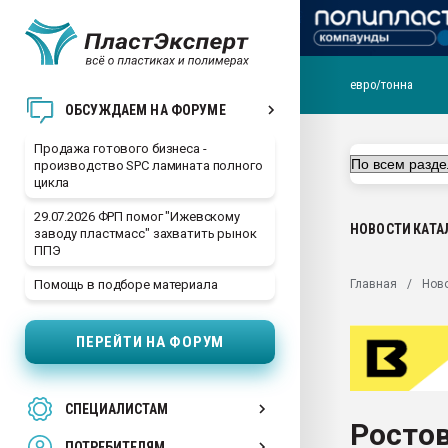
евро/тонна
28.07.2026 Автоматиза
ОБСУЖДАЕМ НА ФОРУМЕ
первый план в перераб
пластмасс
Продажа готового бизнеса -
производство SPC ламината полного
28.07.2026 "Техноникол
цикла
ситуацией на строител
29.07.2026 ФРП помог "Ижевскому
Всё, что касается выду
НОВОСТИ
КАТА
заводу пластмасс" захватить рынок
бутылок
ППЭ
Материал поверхности 
Главная
Нов
Помощь в подборе материала
вакуумного формовани
Продам отходы Компо
ПЕРЕЙТИ НА ФОРУМ
поликарбоната и АБС-п
Armaloy PC/ABS-1IM че
26.07.2022 "Сибирский т
СПЕЦИАЛИСТАМ
намного дороже
Росто
ПОТРЕБИТЕЛЯМ
Профильная литератур