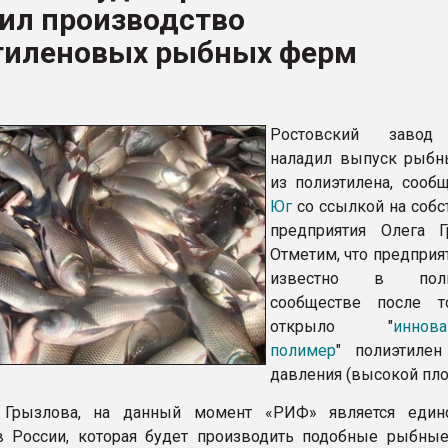
ил производство
тиленовых рыбных ферм
ФОРУМ
Ростовский заво
наладил выпуск рыб
из полиэтилена, сооб
Юг
со ссылкой на собс
предприятия Олега Г
Отметим, что предприя
известно в поли
сообществе после т
открыло "
иннов
полимер
" полиэтилен
давления (высокой пло
Грызлова, на данный момент «РИФ» является единс
в России, которая будет производить подобные рыбны