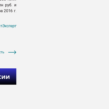
н руб. и
а 2016 г.
тЭксперт
сть