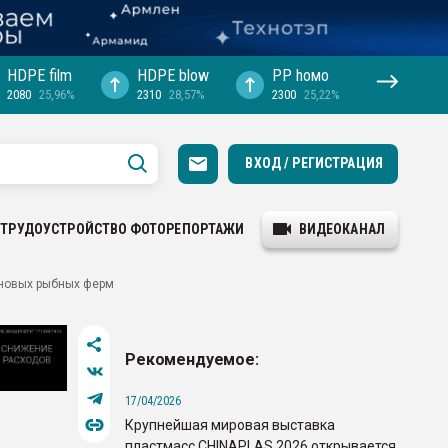
HDPE film
HDPE blow
PP hомо
2080
25,96%
2310
28,57%
2300
25,22%
ВХОД / РЕГИСТРАЦИЯ
ТРУДОУСТРОЙСТВО
ФОТОРЕПОРТАЖИ
ВИДЕОКАНАЛ
еновых рыбных ферм
Рекомендуемое:
17/04/2026
Крупнейшая мировая выставка
пластмасс CHINAPLAS 2026 открывается