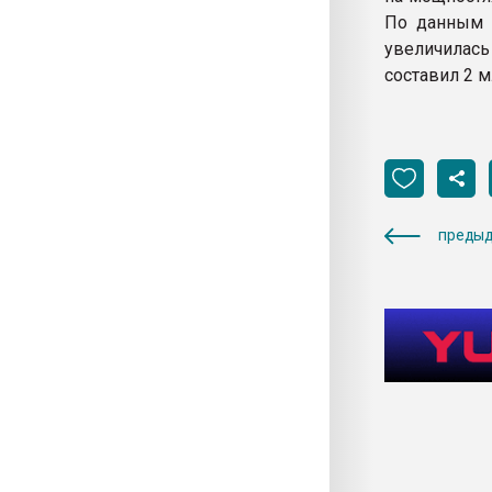
По данным С
увеличилась 
составил 2 м
предыд