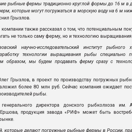
чие рыбные фермы традиционно круглой формы до 16 м в д
ферм, которые могут погружаться в морскую воду на 6 м ни
яснил Грызлов.
 компании также рассказал о том, что потенциальным пок
агать не только саму ферму, но и технологию выращивания
овский научно-исследовательский институт рыбного х
азработку технологии выращивания рыбы специально 
м образом, мы будем продавать ферму сразу с техноло
Олег Грызлов, в проект по производству погружных рыб
ложил более 80 млн руб. Сейчас компания ожидает пос
производителей рыбы.
генерального директора донского рыбколхоза им. 
 Ершова, продукция завода «РИФ» может быть востреб
рынке.
й, которые делают погружные рыбные фермы в России, пра