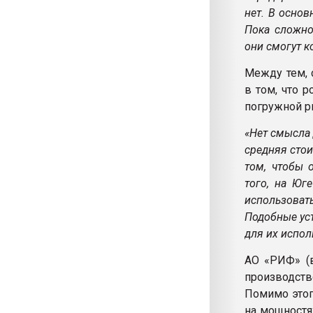
нет. В основ
Пока сложно
они смогут к
Между тем, 
в том, что 
погружной 
«Нет смысла
средняя стои
том, чтобы 
того, на Юг
использоват
Подобные уст
для их испол
АО «РИФ» (в
производст
Помимо этог
на мощностя