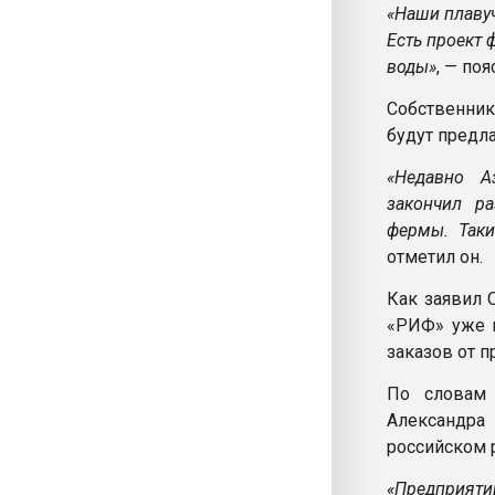
«Наши плаву
Есть проект 
воды»
, — по
Собственник
будут предл
«Недавно Аз
закончил р
фермы. Таки
отметил он.
Как заявил 
«РИФ» уже в
заказов от 
По словам 
Александра
российском 
«Предприяти