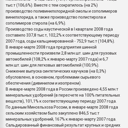
тыс.т (106,6%). Вместе с тем сократилось (на 2%)
производство поливинилхлоридной смолы и сополимеров
винилхлорида, а также производство полистирола и
сополимеров стирола (на 6,9%).
Производство соды каустической в I квартале 2008 года
составило 337,8 тыс.т, 102,2% к соответствующему периоду
2007 года, соды кальцинированной - 752,9 тыс.т (104,8%).
В январе-марте 2008 года предприятия шинной
промышленности произвели 2,8 млн.шт. шин для грузовых
автомобилей (108,2% к январю-марту 2007 года) и 6,7
млн.шт. шин для легковых автомобилей (100,9%).
Снижение выпуска синтетических каучуков (на 0,3%)
обусловлено, в основном, проблемами сырьевого
обеспечения (дивинилом и изопреном).
В январе-марте 2008 года в России произведено 4,55 млн.т
минеральных удобрений (в пересчете на 100% питательных
веществ), 101,1% к соответствующему периоду 2007 года.
По данным Минсельхоза России, в январе-марте 2008 года
сельским хозяйством было закуплено 846,5 тыс.т
минеральных удобрений, 167% к январю-марту 2007 года.
Сальдированный финансовый результат крупных и средних