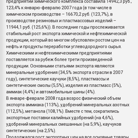
предприятий химического комплекса составила 14942,3 руб.,
123,4% к январю-февралю 2007 года (в том числе в
химическом производстве – 16670,2 руб. (123,7%), в
производстве резиновых и пластмассовых изделий –
11944,1 руб. (125,6%)). В последние годы прослеживается
стабильный рост экспорта химической и нефтехимической
продукции, который во многом обусловлен ростом цен на
нефть и продукты переработки углеводородного сырья.
Химическими и нефтехимическими предприятиями
поставляется за рубеж более трети произведенной
продукции. Основными статьями экспорта являются
минеральные удобрения (34,5% экспорта отрасли в 2007
году), синтетические каучуки (8,5%), пластмассы и
синтетические смолы (5,5%), изделия из пластмасс (5%),
аммиак (4,4%) и автомобильные шины (4%).
В январе-феврале 2008 года возрос физический объем
экспорта аммиака (113%), удобрений минеральных азотных
(112,5%), метанола (108,1%). Вместе с тем, сократились
экспортные поставки калийных удобрений (на 4,6%),
удобрений минеральных смешанных (на 5,9%), каучуков
синтетических (на 2,5%).
Продолжался рост экспортных цен на все основные товары