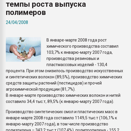
темпы роста выпуска
Всё, что касается выду
бутылок
полимеров
24/04/2008
ПЕРЕЙТИ НА 
В январе-марте 2008 года рост
химического производства составил
103,7% к январю-марту 2007 года,
производства резиновых и
пластмассовых изделий - 130,4
процента. При этом снизилось производство искусственных
и синтетических волокон (89,5%), производство химических
средств защиты растений (пестицидов) и прочей
агрохимической продукции (81,7%).
В январе-марте производство химических волокон и нитей
составило 34,4 тыс.т, 89,5% (к январю-марту 2007 года).
Производство синтетических смол и пластических масс в
январе-марте 2008 года составило 1149,5 тыс.т (106,1% к
январю-марту 2007 года), в том числе производство
полиэтилена – 343,2 тыс.т (107,4%), полипропилена - 155,2