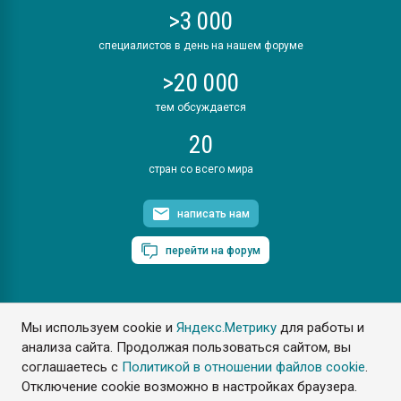
>3 000
специалистов в день на нашем форуме
>20 000
тем обсуждается
20
стран со всего мира
написать нам
перейти на форум
Мы используем cookie и
Яндекс.Метрику
для работы и
ПластЭксперт © 2006. Все права защищены
анализа сайта. Продолжая пользоваться сайтом, вы
Разрешается копирование материалов сайта с обязательной
ссылкой на www.e-plastic.ru
соглашаетесь с
Политикой в отношении файлов cookie
.
Отключение cookie возможно в настройках браузера.
Разработка сайта