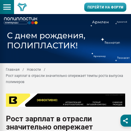
ПЕРЕЙТИ НА ФОРУМ
Продажа готового бизн
производство SPC лам
цикла
29.07.2026 ФРП помог 
заводу пластмасс" зах
ППЭ
Главная
Новости
Помощь в подборе мат
Рост зарплат в отрасли значительно опережает темпы роста выпуска
Вакуум-формовочные 
полимеров
ближайшее подмосковье
Подмосковье, Москва
28.07.2026 Автоматиза
первый план в перераб
пластмасс
Рост зарплат в отрасли
28.07.2026 "Техноникол
значительно опережает
ситуацией на строител