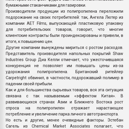
бумажными стаканчиками для газировки.
Производители продукции из полипропилена переложили
подорожание на своих потребителей: так, Ангела Лютер из
компании AET Films, выпускающей пластиковую упаковку
для потребительских товаров, говорит, что многие
клиентские контракты были проиндексированы и привели, в
итоге, к повышению цен.
Другие компании вынуждены мириться с ростом расходов.
Представитель производителя напольных покрытий Shaw
Industries Group Диа Келли отмечает, что ужесточившаяся
конкуренция не позволяет им повышать цены из-за
удорожания полипропилена. Британский ритейлер
Carpetright обвинил, в частности, подорожавший полимер в
падении своей прибыли.
Как и для большинства сырьевых товаров, вся эта ситуация
связана с так называемым «эффектом Китая». В
развивающихся странах Азии и Ближнего Востока рост
спроса на полипропилен отражает нарастающее
потребление и увеличение парка личного автотранспорта.
Но есть и другие, менее очевидные факторы. Эстебан
Сагель из Chemical Market Associates полагает, что