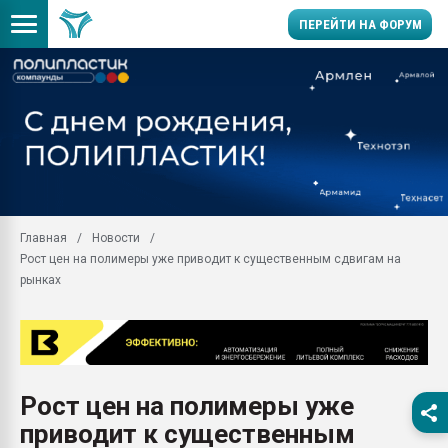
ПЕРЕЙТИ НА ФОРУМ
Помощь в подборе мат
Вакуум-формовочные 
ближайшее подмосковье
Подмосковье, Москва
28.07.2026 Автоматиза
первый план в перераб
Главная
Новости
пластмасс
Рост цен на полимеры уже приводит к существенным сдвигам на
28.07.2026 "Техноникол
рынках
ситуацией на строител
Всё, что касается выду
бутылок
Материал поверхности 
вакуумного формовани
Рост цен на полимеры уже
приводит к существенным
Продам отходы Компо
поликарбоната и АБС-п