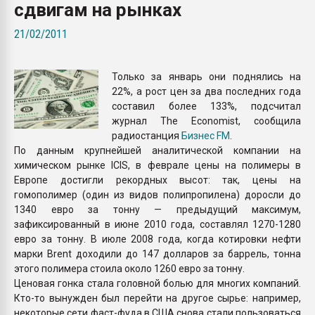
сдвигам на рынках
Armaloy PC/ABS-1IM че
21/02/2011
ПЕРЕЙТИ НА 
Только за январь они поднялись на
22%, а рост цен за два последних года
составил более 133%, подсчитал
журнал The Economist, сообщила
радиостанция
Бизнес FM
.
По данным крупнейшей аналитической компании на
химическом рынке ICIS, в феврале цены на полимеры в
Европе достигли рекордных высот: так, цены на
гомополимер (один из видов полипропилена) доросли до
1340 евро за тонну — предыдущий максимум,
зафиксированный в июне 2010 года, составлял 1270-1280
евро за тонну. В июле 2008 года, когда котировки нефти
марки Brent доходили до 147 долларов за баррель, тонна
этого полимера стоила около 1260 евро за тонну.
Ценовая гонка стала головной болью для многих компаний.
Кто-то вынужден был перейти на другое сырье: например,
некоторые сети фаст-фуда в США снова стали пользоваться