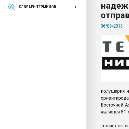
надеж
Всё, что касается выду
СЛОВАРЬ ТЕРМИНОВ
бутылок
отпра
06/09/2018
ПЕРЕЙТИ НА 
полушария н
ориентиров
Восточной А
является 81-
Только за п