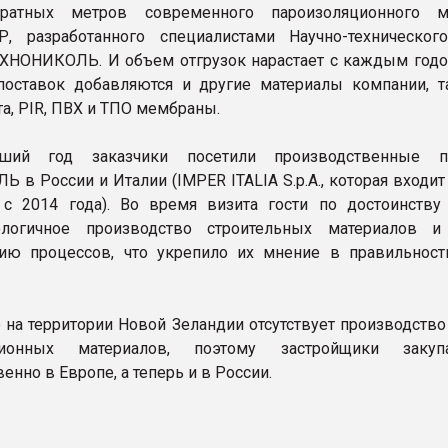
ратных метров современного пароизоляционного ма
, разработанного специалистами Научно-техническог
ХНОНИКОЛЬ. И объем отгрузок нарастает с каждым годо
оставок добавляются и другие материалы компании, т
та, PIR, ПВХ и ТПО мембраны.
ший год заказчики посетили производственные п
 в России и Италии (IMPER ITALIA S.p.A., которая входит
с 2014 года). Во время визита гости по достоинству
ологичное производство строительных материалов 
ию процессов, что укрепило их мнение в правильност
о на территории Новой Зеландии отсутствует производство
яционных материалов, поэтому застройщики заку
нно в Европе, а теперь и в России.