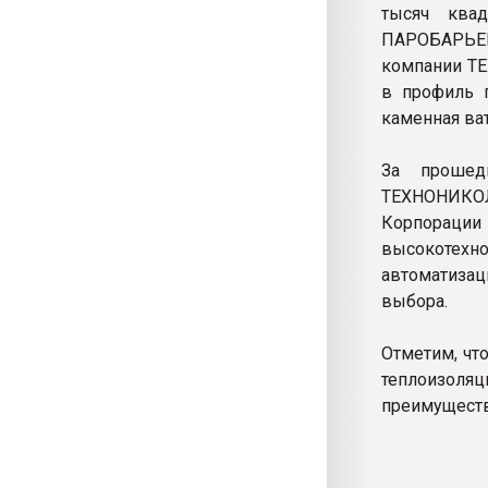
тысяч квад
ПАРОБАРЬЕР
компании ТЕ
в профиль п
каменная ва
За прошед
ТЕХНОНИКОЛЬ
Корпорации 
высокотехн
автоматизац
выбора.
Отметим, чт
теплоизол
преимуществе