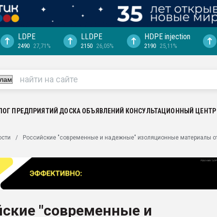
LDPE
LLDPE
HDPE injection
2490
27,71%
2150
26,05%
2190
25,11%
еса -
ината полного
"Ижевскому
ватить рынок
ЛОГ ПРЕДПРИЯТИЙ
ДОСКА ОБЪЯВЛЕНИЙ
КОНСУЛЬТАЦИОННЫЙ ЦЕНТР
ериала
машины:
ости
Российские "современные и надежные" изоляционные материалы о
, с.-в.
ция выходит на
отке
ь" довольна
йские "современные и
ьном рынке