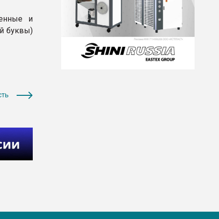
менные и
й буквы)
сть