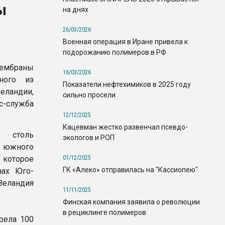
ы
на днях
26/03/2026
Военная операция в Иране привела к
подорожанию полимеров в РФ
мембраны
16/03/2026
ного из
Показатели нефтехимиков в 2025 году
ландии,
сильно просели
служба
12/12/2025
Кацевман жестко развенчал псевдо-
о столь
экологов и РОП
 южного
01/12/2025
 которое
ГК «Алеко» отправилась на "Кассиопею"
нах Юго-
Зеландия
11/11/2025
Финская компания заявила о революции
в рециклинге полимеров
рела 100