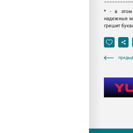
__________
* - в этом
надежные ма
грешит букв
предыд