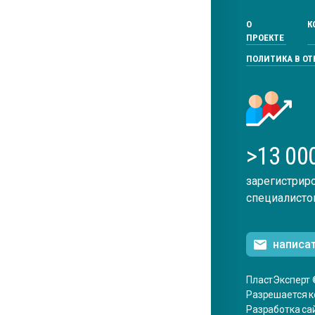
О
К
ПРОЕКТЕ
ПОЛИТИКА В О
>13 00
зарегистрир
специалисто
написа
ПластЭксперт 
Разрешается к
Разработка са