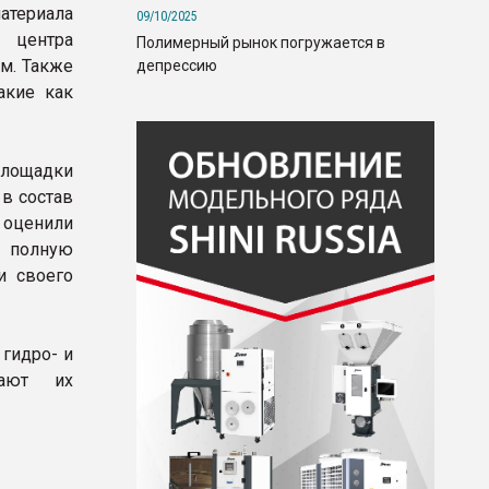
териала
09/10/2025
о центра
Полимерный рынок погружается в
м. Также
депрессию
акие как
лощадки
 в состав
 оценили
и полную
и своего
 гидро- и
пают их