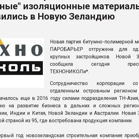
ные" изоляционные материал
ва ПЭТ
вились в Новую Зеландию
ФОРУМ
Новая партия битумно-полимерной 
ПАРОБАРЬЕР отгружена для од
крупных застройщиков Новой Зе
сообщила сегодня пресс-
ТЕХНОНИКОЛи*.
Сотрудничество корпорации с
отдаленным островным регионом
ачалось еще в 2016 году силами подразделения ТН-Азия,
ано на развитие бизнеса в дальних и сложных регио
зии, Индии и Китая, Новой Зеландии и Австралии. Новая 
ой страной из 95, где востребована продукция компании.
ервый год новозеландская строительная компания приоб