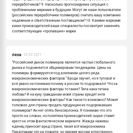
переработчиков? 9. Насколько прогнозируема ситуация с
проблемными марками в будущем. Могут ли наши пользователи
(российские переработчики полимеров) считать вашу компанию
надежным и ответственным поставщиком? 10. Какими марками
каких производителей ваши специалисты посоветуют заменить
соответствующие «пропавшие» марки .
леха
20.03.2021
"Российский рынок полимеров является частью глобального
рынка и подчиняется общемировым тенденциям. Цены на
полимеры формируются под влиянием целого ряда
макроэкономических факторов." Вроде звучит, но я туповат и
всё равно не понимаю почему в россии то подорожало! Что за
макроэкономические факторы то такие? Типа кака татака
любовь? И на куку гражданам моей страны вредят энти
макроэкономические факторы? Как такое то возможно? Может
толковее для страны продать продукцию из подорожавших
полимеров? Ан нет опять бензоколонка. Я понимаю что это
просто на словах, но политика производителей сырья ставит
крест на этом фантастическом варианте. Жажда наживы
едениц приносит вред стране, такая вот макроэномика.
Представим что на планете, ну окромя россии естественно,