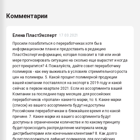
Комментарии
Елена ПластЭксперт
17.03.2021
Просили позаботиться о переработчиках хотя бы в
информационном плане и предоставить в редакцию
ПластЭксперт информацию, которая позволит в той или иной
мере прогнозировать ситуацию на сколько еще вырастет и когда
рост прекратится? 4. Пожалуйста, дайте совет переработчику
полимеров - как ему выживать в условиях стремительного роста
цен на полимеры. 5. Какой процент полимерной продукции
вашей компании поставлялся на экспорт в 2019 году и какой
сейчас в первом квартале 2021. Если из ассортимента вашей
Компании за последние пару месяцев для российских
переработчиков «пропали» какие-то марки, то: 6. Какие марки
(список) из вашего ассортимента будут недоступны
Российским переработчикам в ближайшее время и по какой
причине. 7. Какие марки из вашего ассортимента будут
доступны в ограниченном количестве и по какому принципу
будет происходить распределение материала между
дистрибьютерами или конечными клиентами? 8. Как долго
будет продолжаться дефицит полимеров для российских