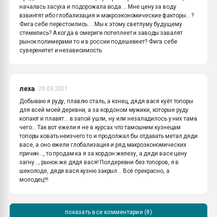
началась засуха и подорожала вода.... Мне цену за воду
взвинтят ибо глобализация и макроэкономические факторы....?
Фига себе перестоились.... Мы к этому светлуму будущему
стемились? А когда в омериги потеплеет и заводы завалят
рынок полимерами то и в россии подешевеет? Фига себе
суверенитет и независимость.
леха
20.03.2021
Добываю я руду, плавлю сталь, а кзнец, дядя вася куёт топоры
для всей моей деревни, а за кордоном мужики, которые руду
копают и плавят... в запой ушли, ну или незаладилось у них тама
чего... Так вот ежели я не в курсах что тамошним кузнецам
топоры ковать неизчего то и продолжал бы отдавать метал дяди
васе, а оно ежели глобализация и ряд макроэкономических
причин..., то продам ка я за кордон железу, а дяди васе цену
загну..., рынок же дядя вася! Полдеревни без топоров, я в
шеколоде, дядя вася кузню закрыл... Всё прекрасно, а
молодец!!!
показать все комментарии (8)