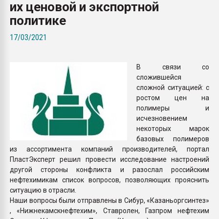
их ценовой и экспортной
Всё, что касается выду
бутылок
политике
17/03/2021
ПЕРЕЙТИ НА 
В связи со
сложившейся
сложной ситуацией: с
ростом цен на
полимеры и
исчезновением
некоторых марок
базовых полимеров
из ассортимента компаний производителей, портал
ПластЭксперт решил провести исследование настроений
другой стороны конфликта и разослал российским
нефтехимикам список вопросов, позволяющих прояснить
ситуацию в отрасли.
Наши вопросы были отправлены в Сибур, «Казаньоргсинтез»
, «Нижнекамскнефтехим», Ставролен, Газпром нефтехим