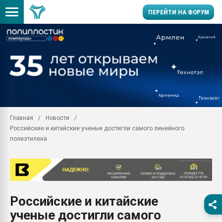
ПЕРЕЙТИ НА ФОРУМ
Продажа готового бизн
производство SPC лам
цикла
29.07.2026 ФРП помог 
заводу пластмасс" зах
ППЭ
Главная
Новости
Помощь в подборе мат
Российские и китайские ученые достигли самого линейного
Вакуум-формовочные 
полиэтилена
ближайшее подмосковье
Подмосковье, Москва
28.07.2026 Автоматиза
первый план в перераб
пластмасс
Российские и китайские
28.07.2026 "Техноникол
ученые достигли самого
ситуацией на строител