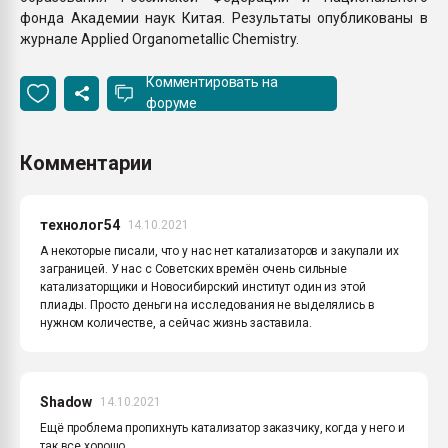
фонда Академии наук Китая. Результаты опубликованы в
журнале Applied Organometallic Chemistry.
Комментировать на
форуме
Комментарии
технолог54
14.10.2021
А некоторые писали, что у нас нет катализаторов и закупали их
заграницей. У нас с Советских времён очень сильные
катализаторщики и Новосибирский институт один из этой
плиады. Просто деньги на исследования не выделялись в
нужном количестве, а сейчас жизнь заставила.
Shadow
14.10.2021
Ещё проблема пропихнуть катализатор заказчику, когда у него и
так все хорошо.