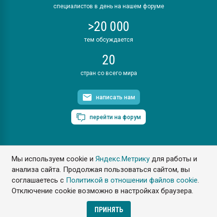
специалистов в день на нашем форуме
>20 000
тем обсуждается
20
стран со всего мира
написать нам
перейти на форум
Мы используем cookie и
Яндекс.Метрику
для работы и
ПластЭксперт © 2006. Все права защищены
анализа сайта. Продолжая пользоваться сайтом, вы
Разрешается копирование материалов сайта с обязательной
ссылкой на www.e-plastic.ru
соглашаетесь с
Политикой в отношении файлов cookie
.
Отключение cookie возможно в настройках браузера.
Разработка сайта
ПРИНЯТЬ