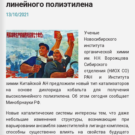
линейного полиэтилена
Всё, что касается выду
бутылок
13/10/2021
ПЕРЕЙТИ НА 
Ученые
Новосибирского
института
органической химии
им. Н.Н. Ворожцова
Сибирского
отделения (НИОХ СО)
РАН и Института
химии Китайской АН предложили новый тип катализаторов
на основе дихлорида кобальта для получения
высоколинейного полиэтилена. Об этом сегодня сообщает
Минобрнауки РФ.
Новые каталитические системы интересны тем, что даже
небольшие изменения структуры, возникающие при
варьировании ансамбля заместителей в лиганде комплекса,
способны существенно влиять на свойства будущего