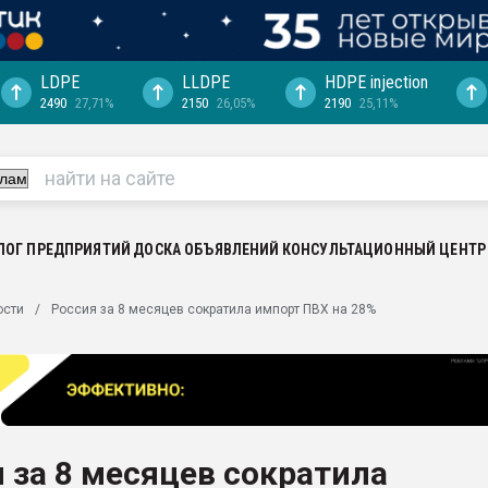
LDPE
LLDPE
HDPE injection
2490
27,71%
2150
26,05%
2190
25,11%
еса -
ината полного
"Ижевскому
ватить рынок
ЛОГ ПРЕДПРИЯТИЙ
ДОСКА ОБЪЯВЛЕНИЙ
КОНСУЛЬТАЦИОННЫЙ ЦЕНТР
ериала
машины:
ости
Россия за 8 месяцев сократила импорт ПВХ на 28%
, с.-в.
ция выходит на
отке
ь" довольна
 за 8 месяцев сократила
ьном рынке