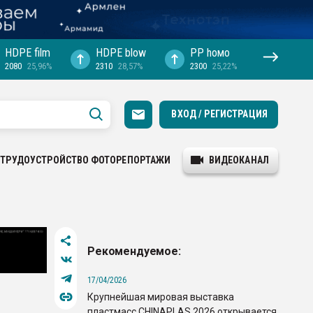
HDPE film
HDPE blow
PP hомо
2080
25,96%
2310
28,57%
2300
25,22%
ВХОД / РЕГИСТРАЦИЯ
ТРУДОУСТРОЙСТВО
ФОТОРЕПОРТАЖИ
ВИДЕОКАНАЛ
Рекомендуемое:
17/04/2026
Крупнейшая мировая выставка
пластмасс CHINAPLAS 2026 открывается