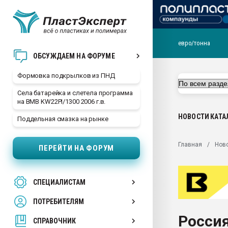
евро/тонна
Продажа готового бизн
ОБСУЖДАЕМ НА ФОРУМЕ
производство SPC лам
цикла
Формовка подкрылков из ПНД
29.07.2026 ФРП помог 
Села батарейка и слетела программа
заводу пластмасс" зах
на BMB KW22PI/1300 2006 г.в.
ППЭ
НОВОСТИ
КАТА
Поддельная смазка на рынке
Помощь в подборе мат
Вакуум-формовочные 
Главная
Нов
ПЕРЕЙТИ НА ФОРУМ
ближайшее подмосковье
Подмосковье, Москва
28.07.2026 Автоматиза
СПЕЦИАЛИСТАМ
первый план в перераб
пластмасс
ПОТРЕБИТЕЛЯМ
28.07.2026 "Техноникол
Россия
ситуацией на строител
СПРАВОЧНИК