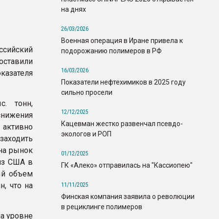
на днях
26/03/2026
Военная операция в Иране привела к
ссийский
подорожанию полимеров в РФ
оставили
16/03/2026
оказателя
Показатели нефтехимиков в 2025 году
сильно просели
. тонн,
12/12/2025
снижения
Кацевман жестко развенчал псевдо-
 активно
экологов и РОП
заходить
на рынок
01/12/2025
из США в
ГК «Алеко» отправилась на "Кассиопею"
ый объем
н, что на
11/11/2025
Финская компания заявила о революции
в рециклинге полимеров
на уровне