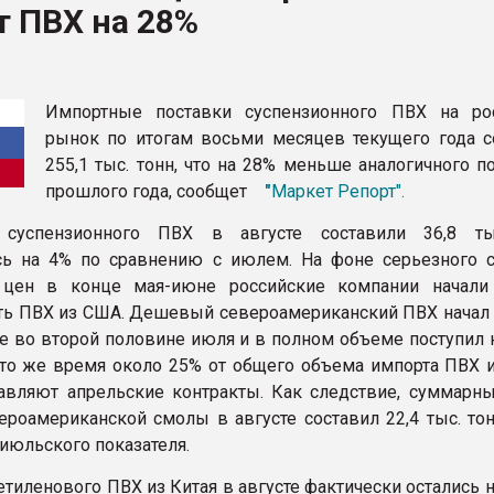
т ПВХ на 28%
ва ПЭТ
ФОРУМ
Импортные поставки суспензионного ПВХ на ро
рынок по итогам восьми месяцев текущего года с
255,1 тыс. тонн, что на 28% меньше аналогичного п
прошлого года, сообщет
"
Маркет Репорт".
суспензионного ПВХ в августе составили 36,8 тыс
сь на 4% по сравнению с июлем. На фоне серьезного 
 цен в конце мая-июне российские компании начали
ть ПВХ из США. Дешевый североамериканский ПВХ начал 
е во второй половине июля и в полном объеме поступил 
В то же время около 25% от общего объема импорта ПВХ 
тавляют апрельские контракты. Как следствие, суммарн
ероамериканской смолы в августе составил 22,4 тыс. тон
июльского показателя.
етиленового ПВХ из Китая в августе фактически остались 