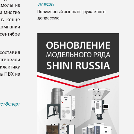
09/10/2025
 смолы из
Полимерный рынок погружается в
и многие
депрессию
 в конце
компании
 сентябре
 составил
ствовали
илактику
в ПВХ из
стЭсперт