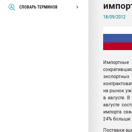
импор
Всё, что касается выду
СЛОВАРЬ ТЕРМИНОВ
бутылок
18/09/2012
ПЕРЕЙТИ НА 
Импортные 
сокративши
экспортных
контрактова
на рынок уж
в августе. 
августе сос
импорта сев
24% больше 
Поставки ац