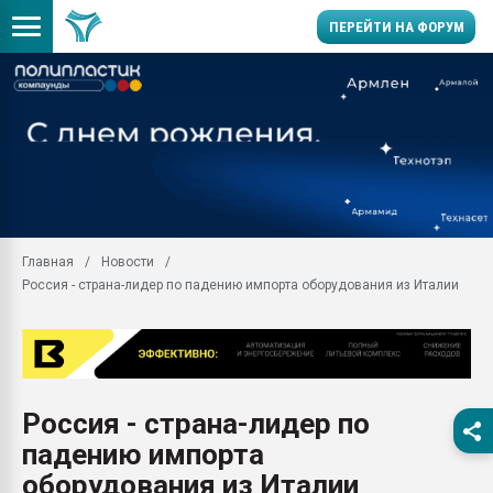
ПЕРЕЙТИ НА ФОРУМ
Продажа готового бизн
производство SPC лам
цикла
29.07.2026 ФРП помог 
заводу пластмасс" зах
ППЭ
Главная
Новости
Помощь в подборе мат
Россия - страна-лидер по падению импорта оборудования из Италии
Вакуум-формовочные 
ближайшее подмосковье
Подмосковье, Москва
28.07.2026 Автоматиза
первый план в перераб
Россия - страна-лидер по
пластмасс
падению импорта
28.07.2026 "Техноникол
ситуацией на строител
оборудования из Италии