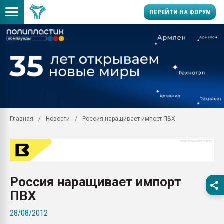
ПЕРЕЙТИ НА ФОРУМ
Продажа готового бизн
производство SPC лам
цикла
29.07.2026 ФРП помог 
заводу пластмасс" зах
ППЭ
Главная
Новости
Россия наращивает импорт ПВХ
Помощь в подборе мат
Вакуум-формовочные 
ближайшее подмосковье
Подмосковье, Москва
28.07.2026 Автоматиза
Россия наращивает импорт
первый план в перераб
пластмасс
ПВХ
28.07.2026 "Техноникол
28/08/2012
ситуацией на строител