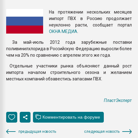
Всё, что касается выду
бутылок
На протяжении нескольких месяцев
импорт ПВХ в Россию продолжает
неуклонно расти, сообщает портал
ПЕРЕЙТИ НА 
ОКНА МЕДИА
.
За май-июль 2012 года зарубежные поставки
поливинилхлорида в Российскую Федерацию выросли более
чем на 20% по сравнению с апрелем этого же года.
Отдельные участники рынка объясняют данный рост
импорта началом строительного сезона и желанием
местных компаний обзавестись запасами ПВХ.
ПластЭксперт
предыдущая новость
следующая новость