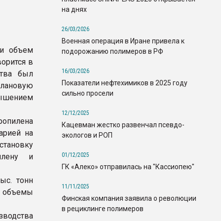
на днях
26/03/2026
Военная операция в Иране привела к
ли объем
подорожанию полимеров в РФ
ворится в
16/03/2026
ства был
Показатели нефтехимиков в 2025 году
плановую
сильно просели
ышением
12/12/2025
ропилена
Кацевман жестко развенчал псевдо-
арией на
экологов и РОП
становку
01/12/2025
илену и
ГК «Алеко» отправилась на "Кассиопею"
ыс. тонн
11/11/2025
 объемы
Финская компания заявила о революции
в рециклинге полимеров
водства