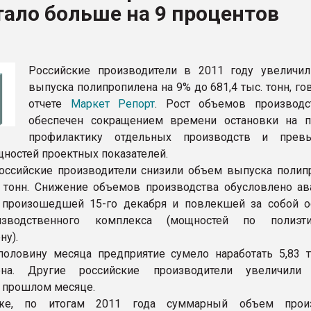
тало больше на 9 процентов
ФОРУМ
Российские производители в 2011 году увеличи
выпуска полипропилена на 9% до 681,4 тыс. тонн, го
отчете
Маркет Репорт
. Рост объемов производ
обеспечен сокращением времени остановки на 
профилактику отдельных производств и прев
щностей проектных показателей.
оссийские производители снизили объем выпуска полип
. тонн. Снижение объемов производства обусловлено ав
 произошедшей 15-го декабря и повлекшей за собой о
изводственного комплекса (мощностей по полиэт
ну).
оловину месяца предприятие сумело наработать 5,83 т
ена. Другие российские производители увеличили
 прошлом месяце.
е, по итогам 2011 года суммарный объем произ