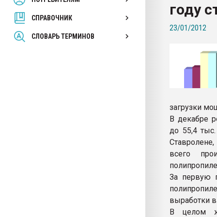
году с
покупка, обмен
СПРАВОЧНИК
23/01/2012
ПЕРЕЙТИ НА 
СЛОВАРЬ ТЕРМИНОВ
загрузки мо
В декабре р
до 55,4 тыс
Ставролене,
всего про
полипропиле
За первую п
полипропил
выработки в
В целом ж