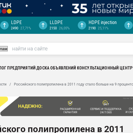
LDPE
LLDPE
HDPE injection
2490
27,71%
2150
26,05%
2190
25,11%
ция выходит на
отке
ь" довольна
ьном рынке
ва ПЭТ
ЛОГ ПРЕДПРИЯТИЙ
ДОСКА ОБЪЯВЛЕНИЙ
КОНСУЛЬТАЦИОННЫЙ ЦЕНТР
пуансона для
ости
Российского полипропилена в 2011 году стало больше на 9 процент
я
зиция
ластика
рный цвет
итан" стал
ского полипропилена в 2011
а. Продажа,