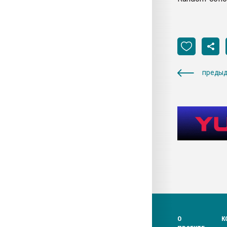
предыд
О
К