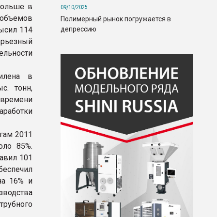
больше в
09/10/2025
объемов
Полимерный рынок погружается в
депрессию
ысил 114
серьезный
ельности
илена в
с. тонн,
 времени
работки
гам 2011
оло 85%.
авил 101
беспечил
на 16% и
зводства
трубного