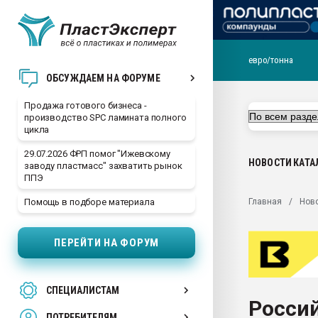
евро/тонна
28.07.2026 Автоматиза
ОБСУЖДАЕМ НА ФОРУМЕ
первый план в перераб
пластмасс
Продажа готового бизнеса -
производство SPC ламината полного
28.07.2026 "Техноникол
цикла
ситуацией на строител
29.07.2026 ФРП помог "Ижевскому
Всё, что касается выду
НОВОСТИ
КАТА
заводу пластмасс" захватить рынок
бутылок
ППЭ
Материал поверхности 
Главная
Нов
Помощь в подборе материала
вакуумного формовани
Продам отходы Компо
ПЕРЕЙТИ НА ФОРУМ
поликарбоната и АБС-п
Armaloy PC/ABS-1IM че
26.07.2022 "Сибирский т
СПЕЦИАЛИСТАМ
намного дороже
Россий
ПОТРЕБИТЕЛЯМ
Профильная литератур