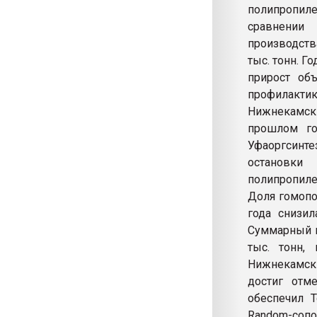
полипропиле
сравнении
производств
тыс. тонн. Г
прирост об
профилактик
Нижнекамск
прошлом го
Уфаоргсинте
остановки
полипропилен
Доля гомопо
года снизил
Суммарный в
тыс. тонн,
Нижнекамск
достиг отм
обеспечил Т
Random-сопо