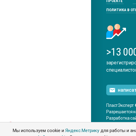
ПРОЕКТЕ
ПОЛИТИКА В О
>13 00
зарегистрир
специалисто
написа
ПластЭксперт 
Разрешается к
Разработка са
ENG
Мы используем cookie и
Яндекс.Метрику
для работы и ан