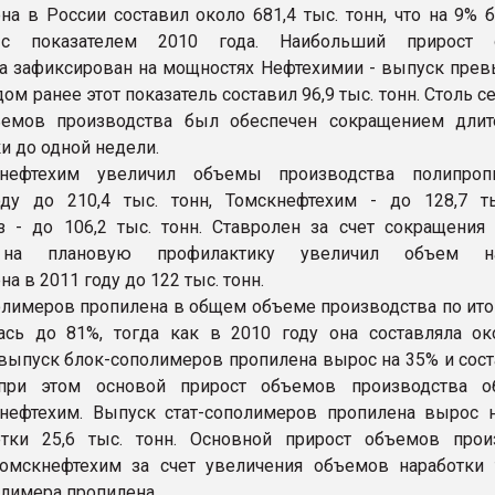
на в России составил около 681,4 тыс. тонн, что на 9% 
 с показателем 2010 года. Наибольший прирост 
а зафиксирован на мощностях Нефтехимии - выпуск прев
одом ранее этот показатель составил 96,9 тыс. тонн. Столь 
ъемов производства был обеспечен сокращением длит
и до одной недели.
нефтехим увеличил объемы производства полипроп
ду до 210,4 тыс. тонн, Томскнефтехим - до 128,7 ты
з - до 106,2 тыс. тонн. Ставролен за счет сокращения
 на плановую профилактику увеличил объем на
а в 2011 году до 122 тыс. тонн.
лимеров пропилена в общем объеме производства по ито
ась до 81%, тогда как в 2010 году она составляла ок
ыпуск блок-сополимеров пропилена вырос на 35% и сост
 при этом основой прирост объемов производства о
нефтехим. Выпуск стат-сополимеров пропилена вырос 
етки 25,6 тыс. тонн. Основной прирост объемов прои
омскнефтехим за счет увеличения объемов наработки 
лимера пропилена.