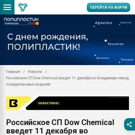
ПЕРЕЙТИ НА ФОРУМ
Продажа готового бизн
производство SPC лам
цикла
29.07.2026 ФРП помог 
заводу пластмасс" зах
ППЭ
Главная
Новости
Помощь в подборе мат
Российское СП Dow Chemical введет 11 декабря во Владимире завод
Вакуум-формовочные 
полиуретановых изделий
ближайшее подмосковье
Подмосковье, Москва
28.07.2026 Автоматиза
первый план в перераб
пластмасс
Российское СП Dow Chemical
28.07.2026 "Техноникол
введет 11 декабря во
ситуацией на строител