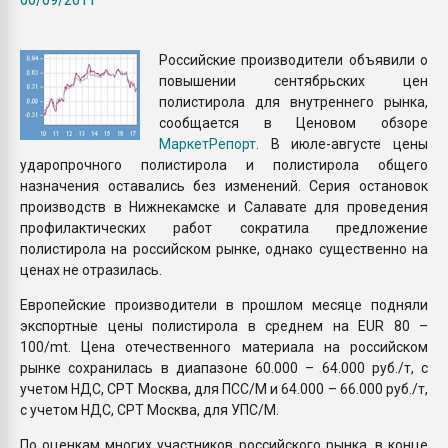
Всё, что касается выду
бутылок
Российские производители объявили о
повышении сентябрьских цен
ПЕРЕЙТИ НА 
полистирола для внутреннего рынка,
сообщается в Ценовом обзоре
МаркетРепорт
. В июле-августе цены
ударопрочного полистирола и полистирола общего
назначения оставались без изменений. Серия остановок
производств в Нижнекамске и Салавате для проведения
профилактических работ сократила предложение
полистирола на российском рынке, однако существенно на
ценах не отразилась.
Европейские производители в прошлом месяце подняли
экспортные цены полистирола в среднем на EUR 80 –
100/mt. Цена отечественного материала на российском
рынке сохранилась в диапазоне 60.000 – 64.000 руб./т, с
учетом НДС, СРТ Москва, для ПСС/М и 64.000 – 66.000 руб./т,
с учетом НДС, СРТ Москва, для УПС/М.
По оценкам многих участников российского рынка, в конце