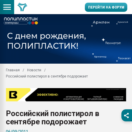
ПЕРЕЙТИ НА ФОРУМ
Продажа готового бизн
производство SPC лам
цикла
29.07.2026 ФРП помог 
заводу пластмасс" зах
ППЭ
Главная
Новости
Помощь в подборе мат
Российский полистирол в сентябре подорожает
Вакуум-формовочные 
ближайшее подмосковье
Подмосковье, Москва
28.07.2026 Автоматиза
первый план в перераб
Российский полистирол в
пластмасс
сентябре подорожает
28.07.2026 "Техноникол
ситуацией на строител
06/09/2011