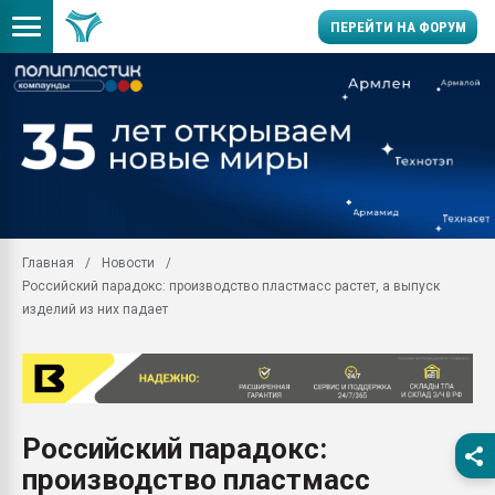
ПЕРЕЙТИ НА ФОРУМ
Продажа готового бизн
производство SPC лам
цикла
29.07.2026 ФРП помог 
заводу пластмасс" зах
ППЭ
Главная
Новости
Помощь в подборе мат
Российский парадокс: производство пластмасс растет, а выпуск
Вакуум-формовочные 
изделий из них падает
ближайшее подмосковье
Подмосковье, Москва
28.07.2026 Автоматиза
первый план в перераб
пластмасс
Российский парадокс:
28.07.2026 "Техноникол
производство пластмасс
ситуацией на строител