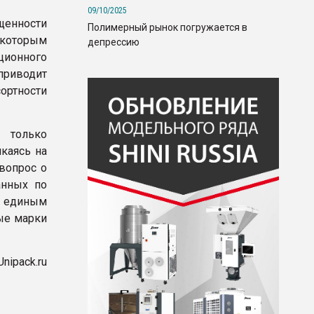
09/10/2025
щенности
Полимерный рынок погружается в
 которым
депрессию
ционного
 приводит
сортности
 только
каясь на
вопрос о
анных по
по единым
ые марки
Unipack.ru