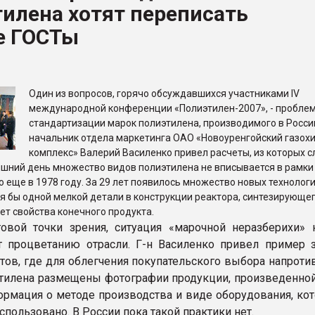
илена хотят переписать
ва ПЭТ
е ГОСТы
ФОРУМ
Один из вопросов, горячо обсуждавшихся участниками IV
международной конференции «Полиэтилен-2007», - пробле
стандартизации марок полиэтилена, производимого в России
начальник отдела маркетинга ОАО «Новоуренгойский газох
комплекс» Валерий Василенко привел расчеты, из которых с
яшний день множество видов полиэтилена не вписывается в рамки
 еще в 1978 году. За 29 лет появилось множество новых технологи
я бы одной мелкой детали в конструкции реактора, синтезирующе
ет свойства конечного продукта.
овой точки зрения, ситуация «марочной неразберихи» 
т процветанию отрасли. Г-н Василенко привел пример 
йтов, где для облегчения покупательского выбора напрот
тилена размещены фотографии продукции, произведенной 
ормация о методе производства и виде оборудования, кот
спользовано. В России пока такой практики нет.