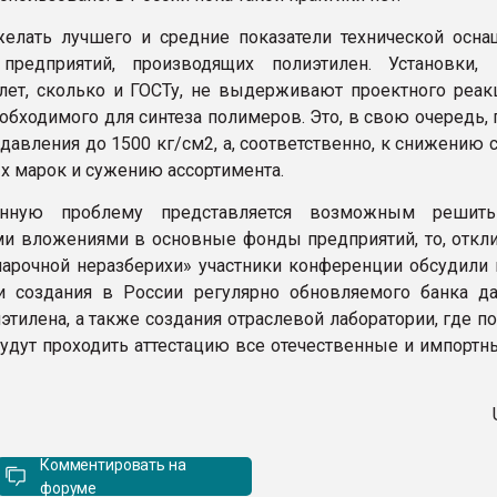
елать лучшего и средние показатели технической осна
 предприятий, производящих полиэтилен. Установки,
лет, сколько и ГОСТу, не выдерживают проектного реак
еобходимого для синтеза полимеров. Это, в свою очередь,
давления до 1500 кг/см2, а, соответственно, к снижению 
 марок и сужению ассортимента.
нную проблему представляется возможным решить
и вложениями в основные фонды предприятий, то, откли
арочной неразберихи» участники конференции обсудили 
и создания в России регулярно обновляемого банка д
этилена, а также создания отраслевой лаборатории, где 
удут проходить аттестацию все отечественные и импортн
Комментировать на
форуме