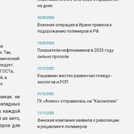
на днях
26/03/2026
Военная операция в Иране привела к
подорожанию полимеров в РФ
16/03/2026
ма
Показатели нефтехимиков в 2025 году
. Так,
сильно просели
имический
ледует,
12/12/2025
 ГОСТа,
Кацевман жестко развенчал псевдо-
й, а
экологов и РОП
го
01/12/2025
никак не
ГК «Алеко» отправилась на "Кассиопею"
западных
ив каждой
11/11/2025
из него,
Финская компания заявила о революции
орое для
в рециклинге полимеров