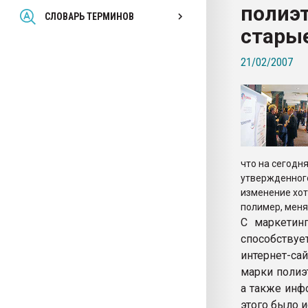
полиэт
Всё, что касается выду
СЛОВАРЬ ТЕРМИНОВ
бутылок
стары
21/02/2007
ПЕРЕЙТИ НА 
что на сегодн
утвержденного
изменение хот
полимер, меня
С маркетинг
способствуе
интернет-са
марки полиэ
а также инф
этого было и