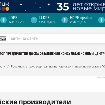
LDPE
LLDPE
HDPE injection
2490
27,71%
2150
26,05%
2190
25,11%
еса -
ината полного
"Ижевскому
ватить рынок
ЛОГ ПРЕДПРИЯТИЙ
ДОСКА ОБЪЯВЛЕНИЙ
КОНСУЛЬТАЦИОННЫЙ ЦЕНТР
ериала
машины:
ости
Российские производители полиэтилена хотят переписать старые Г
, с.-в.
ция выходит на
отке
ь" довольна
йские производители
ьном рынке