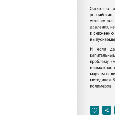
Оставляют ж
российских
столько же 
давления, н
к снижению 
выпускаемых
И если да
капитальным
проблему «м
возможност
маркам поли
методикам б
полимеров.