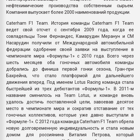
нефтехимические производства собственным сырьем.
Компания выпускает более 2000 наименований продукции.
Caterham F1 Team. История команды Caterham F1 Team
ведет свой отсчет с сентября 2009 года, когда ее
совладельцы Тони Фернандес, Камарудин Меранун и СМ
Насарудин получили от Международной автомобильной
федерации одобрение своей заявки на выступление в
чемпионате мира «Формулы-1» с 2010 года. Всего через
шесть месяцев оба гоночных автомобиля команды
добрались до финиша первой гонки сезона, Гран-при
Бахрейна, что стало платформой для дальнейшего
движения вперед. Под именем Lotus Racing команда стала
быстрейшей из трех дебютантов «Формулы-1». В 2011-м
название сменилось на Team Lotus, и команде вновь
удалось достичь поставленной цели, завоевав десятое
место в чемпионате мира и сократив отставание от тех
гоночных коллективов, которые уже давно выступали в
«Формуле-1». С 2012 года команда Caterham F1 Team обрела
новую долговременную индивидуальность и стала новым
домом для россиянина Виталия Петрова, который