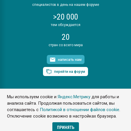
специалистов в день на нашем форуме
>20 000
тем обсуждается
20
стран со всего мира
написать нам
перейти на форум
Мы используем cookie и
Яндекс.Метрику
для работы и
ПластЭксперт © 2006. Все права защищены
анализа сайта. Продолжая пользоваться сайтом, вы
Разрешается копирование материалов сайта с обязательной
ссылкой на www.e-plastic.ru
соглашаетесь с
Политикой в отношении файлов cookie
.
Отключение cookie возможно в настройках браузера.
Разработка сайта
ПРИНЯТЬ