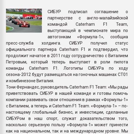
Всё, что касается выду
бутылок
СИБУР подписал соглашение о
партнерстве с англо-малайзийской
командой Caterham F1 Team,
ПЕРЕЙТИ НА 
выступающей в чемпионате мира по
автогонкам «Формула-1», сообщиа
пресс-служба холдинга. СИБУР получил статус
официального партнера Caterham F1 и подтвердил, что
продолжит начатое в 2011 году сотрудничество с Виталием
Петровым, который теперь выступает в роли пилота
команды Caterham F1. Логотипы СИБУРа по ходу
сезона-2012 будут размещаться на гоночных машинах CT01
и комбинезоне Виталия.
Тони Фернандес, руководитель Caterham F1 Team: «Мы рады
приветствовать СИБУР в нашей команде и готовы помочь
компании развивать свои отношения в рамках «Формулы-1»
с Виталием, а теперь и Caterham F1 Team. «Формула-1» – по-
настоящему глобальный бизнес, и инвестиции, сделанные
СИБУРом в наш спорт, служат доказательством того,
насколько серьезную пользу «Формула-1» может принести
как на национальном, так и на международном уровне. Мы