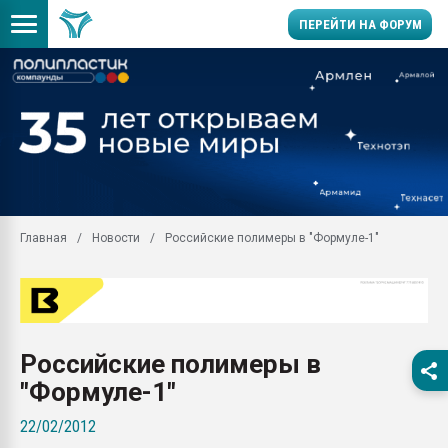
ПЕРЕЙТИ НА ФОРУМ
Продажа готового бизн
производство SPC лам
цикла
29.07.2026 ФРП помог 
заводу пластмасс" зах
ППЭ
Главная
Новости
Российские полимеры в "Формуле-1"
Помощь в подборе мат
Вакуум-формовочные 
ближайшее подмосковье
Подмосковье, Москва
28.07.2026 Автоматиза
Российские полимеры в
первый план в перераб
пластмасс
"Формуле-1"
28.07.2026 "Техноникол
22/02/2012
ситуацией на строител