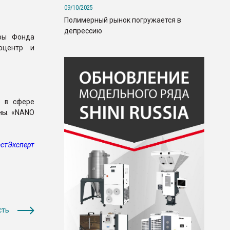
09/10/2025
Полимерный рынок погружается в
депрессию
ры Фонда
оцентр и
е в сфере
аны. «NANO
стЭксперт
сть