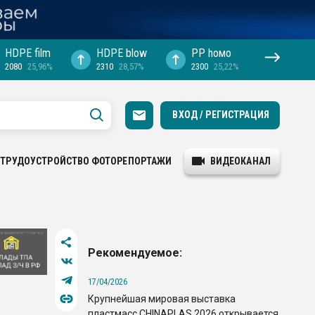
HDPE film
HDPE blow
PP hомо
2080
25,96%
2310
28,57%
2300
25,22%
ВХОД / РЕГИСТРАЦИЯ
ТРУДОУСТРОЙСТВО
ФОТОРЕПОРТАЖИ
ВИДЕОКАНАЛ
Рекомендуемое:
17/04/2026
Крупнейшая мировая выставка
пластмасс CHINAPLAS 2026 открывается