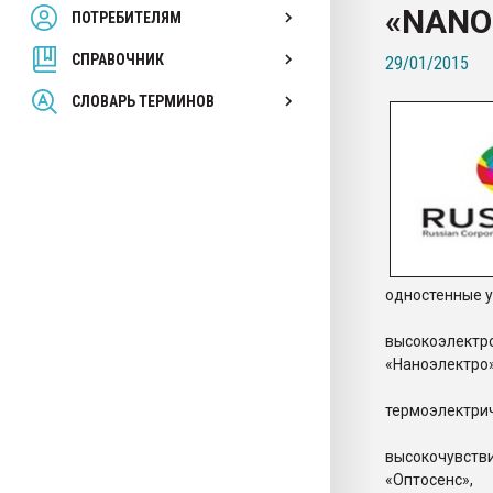
«NANO
ПОТРЕБИТЕЛЯМ
Armaloy PC/ABS-1IM че
СПРАВОЧНИК
29/01/2015
ПЕРЕЙТИ НА 
СЛОВАРЬ ТЕРМИНОВ
одностенные у
высокоэлект
«Наноэлектро»
термоэлектри
высокочувст
«Оптосенс»,