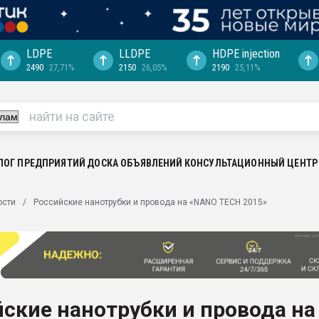
LDPE
LLDPE
HDPE injection
2490
27,71%
2150
26,05%
2190
25,11%
ериала
машины:
, с.-в.
ция выходит на
отке
ЛОГ ПРЕДПРИЯТИЙ
ДОСКА ОБЪЯВЛЕНИЙ
КОНСУЛЬТАЦИОННЫЙ ЦЕНТР
ь" довольна
ости
Российские нанотрубки и провода на «NANO TECH 2015»
ьном рынке
ва ПЭТ
пуансона для
я
ские нанотрубки и провода на
зиция
ластика