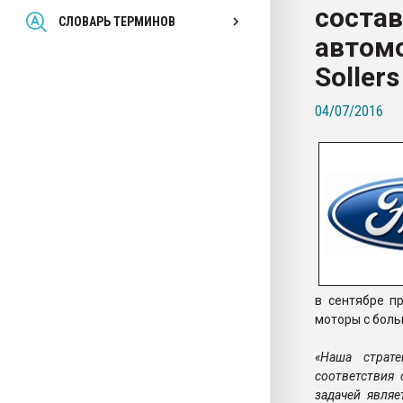
соста
Всё, что касается выду
СЛОВАРЬ ТЕРМИНОВ
бутылок
автомо
Sollers
ПЕРЕЙТИ НА 
04/07/2016
в сентябре п
моторы с боль
«Наша страте
соответствия
задачей явля