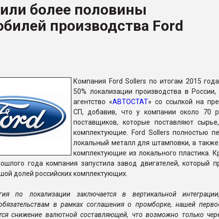
вили более половины
ва ПЭТ
билей производства Ford
ФОРУМ
Компания Ford Sollers по итогам 2015 год
50% локализации производства в России,
агентство «
АВТОСТАТ
» со ссылкой на пре
СП, добавив, что у компании около 70 р
поставщиков, которые поставляют сырье
комплектующие. Ford Sollers полностью п
локальный металл для штамповки, а также
комплектующие из локального пластика. Кр
рошлого года компания запустила завод двигателей, который п
шой долей российских комплектующих.
гия по локализации заключается в вертикальной интеграци
 обязательствам в рамках соглашения о промборке, нашей перво
ется снижение валютной составляющей, что возможно только чер