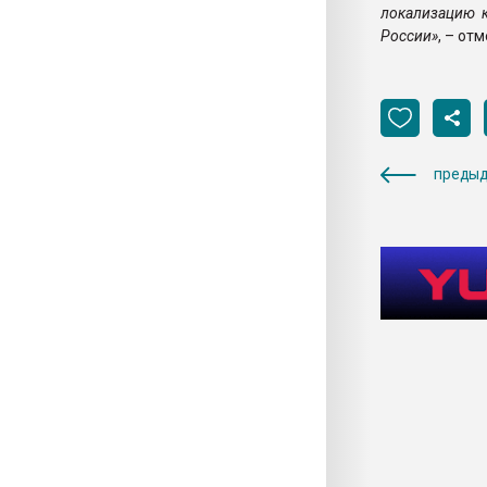
локализацию к
России»
, – от
предыд