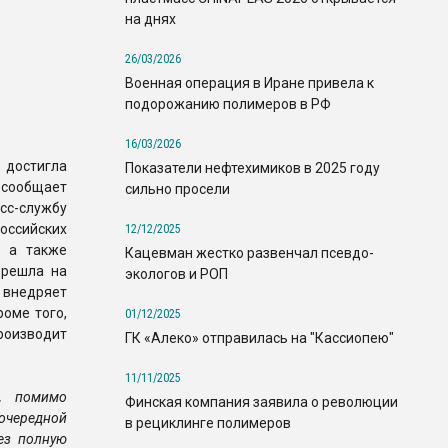
на днях
26/03/2026
Военная операция в Иране привела к
подорожанию полимеров в РФ
16/03/2026
а достигла
Показатели нефтехимиков в 2025 году
 сообщает
сильно просели
сс-службу
оссийских
12/12/2025
, а также
Кацевман жестко развенчал псевдо-
ерешла на
экологов и РОП
 внедряет
оме того,
01/12/2025
роизводит
ГК «Алеко» отправилась на "Кассиопею"
11/11/2025
и, помимо
Финская компания заявила о революции
очередной
в рециклинге полимеров
ез полную