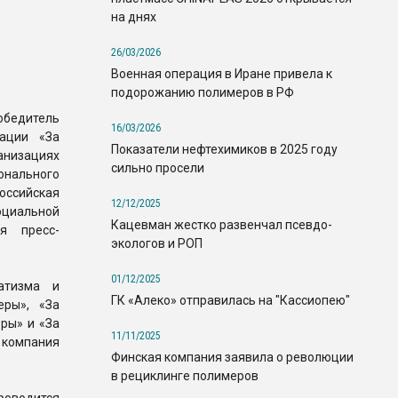
на днях
26/03/2026
Военная операция в Иране привела к
подорожанию полимеров в РФ
едитель
16/03/2026
нации «За
Показатели нефтехимиков в 2025 году
анизациях
сильно просели
онального
ссийская
12/12/2025
альной
Кацевман жестко развенчал псевдо-
ня пресс-
экологов и РОП
01/12/2025
атизма и
ГК «Алеко» отправилась на "Кассиопею"
еры», «За
ры» и «За
11/11/2025
 компания
Финская компания заявила о революции
в рециклинге полимеров