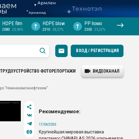
HDPE film
HDPE blow
PP hомо
2080
25,96%
2310
28,57%
2300
25,22%
ВХОД / РЕГИСТРАЦИЯ
ТРУДОУСТРОЙСТВО
ФОТОРЕПОРТАЖИ
ВИДЕОКАНАЛ
про "Нижнекамскнефтехим"
Рекомендуемое:
17/04/2026
Крупнейшая мировая выставка
пластмасс CHINAPLAS 2026 открывается