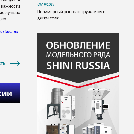
роводится
09/10/2025
 важности
Полимерный рынок погружается в
ие лучших
депрессию
джа.
стЭксперт
сть