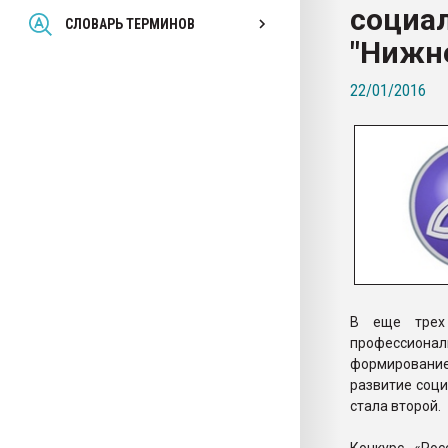
социал
Всё, что касается выду
СЛОВАРЬ ТЕРМИНОВ
бутылок
"Нижн
22/01/2016
ПЕРЕЙТИ НА 
В еще трех 
профессиона
формирование
развитие соци
стала второй.