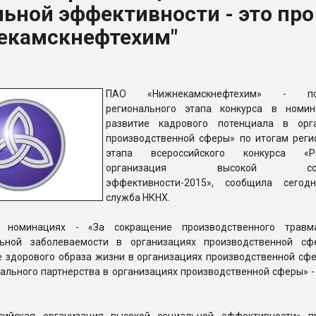
ьной эффективности - это про
ва ПЭТ
екамскнефтехим"
ФОРУМ
ПАО «Нижнекамскнефтехим» - поб
регионального этапа конкурса в номи
развитие кадрового потенциала в орг
производственной сферы» по итогам реги
этапа всероссийского конкурса «Ро
организация высокой соци
эффективности-2015», сообщила сегод
служба НКНХ.
номинациях - «За сокращение производственного травм
льной заболеваемости в организациях производственной сф
 здорового образа жизни в организациях производственной сфе
ального партнерства в организациях производственной сферы» -