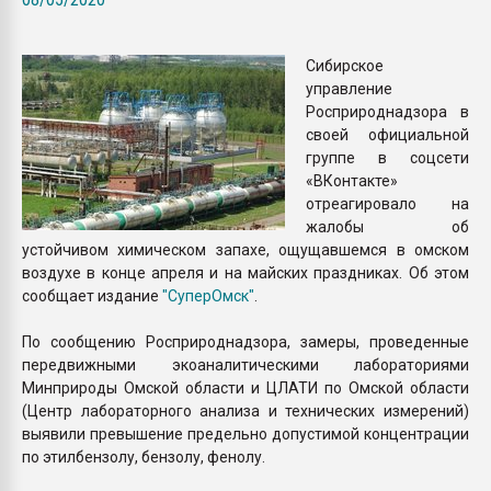
Всё, что касается выду
бутылок
Сибирское
управление
ПЕРЕЙТИ НА 
Росприроднадзора в
своей официальной
группе в соцсети
«ВКонтакте»
отреагировало на
жалобы об
устойчивом химическом запахе, ощущавшемся в омском
воздухе в конце апреля и на майских праздниках. Об этом
сообщает издание
"СуперОмск"
.
По сообщению Росприроднадзора, замеры, проведенные
передвижными экоаналитическими лабораториями
Минприроды Омской области и ЦЛАТИ по Омской области
(Центр лабораторного анализа и технических измерений)
выявили превышение предельно допустимой концентрации
по этилбензолу, бензолу, фенолу.