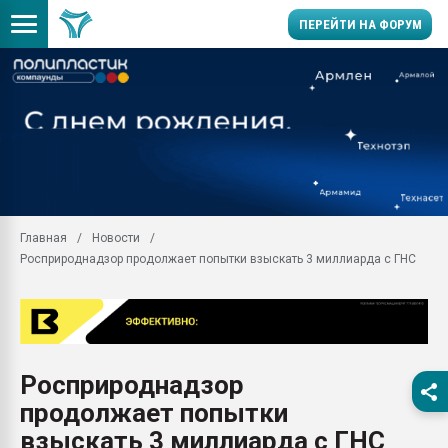
ПЕРЕЙТИ НА ФОРУМ
Продажа готового бизн
производство SPC лам
цикла
29.07.2026 ФРП помог 
заводу пластмасс" зах
ППЭ
Главная
Новости
Помощь в подборе мат
Росприроднадзор продолжает попытки взыскать 3 миллиарда с ГНС
Вакуум-формовочные 
ближайшее подмосковье
Подмосковье, Москва
28.07.2026 Автоматиза
первый план в перераб
Росприроднадзор
пластмасс
продолжает попытки
28.07.2026 "Техноникол
ситуацией на строител
взыскать 3 миллиарда с ГНС