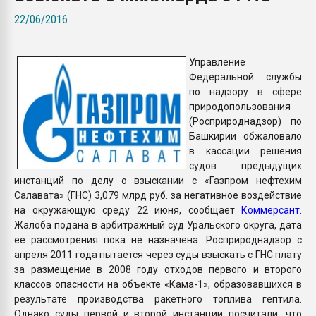
Всё, что касается выду
22/06/2016
бутылок
Управление
ПЕРЕЙТИ НА 
Федеральной службы
по надзору в сфере
природопользования
(Росприроднадзор) по
Башкирии обжаловало
в кассации решения
судов предыдущих
инстанций по делу о взыскании с «Газпром нефтехим
Салавата» (ГНС) 3,079 млрд руб. за негативное воздействие
на окружающую среду 22 июня, сообщает
Коммерсант.
Жалоба подана в арбитражный суд Уральского округа, дата
ее рассмотрения пока не назначена. Росприроднадзор с
апреля 2011 года пытается через суды взыскать с ГНС плату
за размещение в 2008 году отходов первого и второго
классов опасности на объекте «Кама-1», образовавшихся в
результате производства ракетного топлива гептила.
Однако суды первой и второй инстанции посчитали, что