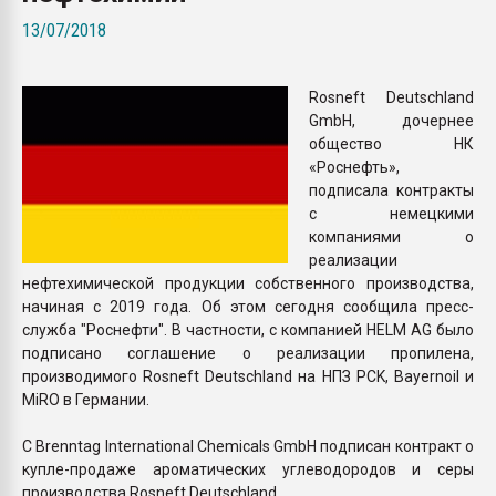
Всё, что касается выду
13/07/2018
бутылок
Rosneft Deutschland
ПЕРЕЙТИ НА 
GmbH, дочернее
общество НК
«Роснефть»,
подписала контракты
с немецкими
компаниями о
реализации
нефтехимической продукции собственного производства,
начиная с 2019 года. Об этом сегодня сообщила пресс-
служба "Роснефти". В частности, с компанией HELM AG было
подписано соглашение о реализации пропилена,
производимого Rosneft Deutschland на НПЗ PCK, Bayernoil и
MiRO в Германии.
С Brenntag International Chemicals GmbH подписан контракт о
купле-продаже ароматических углеводородов и серы
производства Rosneft Deutschland.