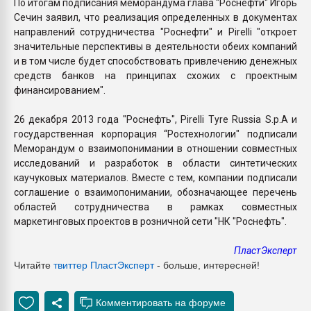
По итогам подписания меморандума глава "Роснефти" Игорь
Сечин заявил, что реализация определенных в документах
направлений сотрудничества "Роснефти" и Pirelli "откроет
значительные перспективы в деятельности обеих компаний
и в том числе будет способствовать привлечению денежных
средств банков на принципах схожих с проектным
финансированием".
26 декабря 2013 года "Роснефть", Pirelli Tyre Russia S.p.A и
государственная корпорация “Ростехнологии" подписали
Меморандум о взаимопонимании в отношении совместных
исследований и разработок в области синтетических
каучуковых материалов. Вместе с тем, компании подписали
соглашение о взаимопонимании, обозначающее перечень
областей сотрудничества в рамках совместных
маркетинговых проектов в розничной сети "НК "Роснефть".
ПластЭксперт
Читайте
твиттер Пласт
Эксперт
- больше, интересней!