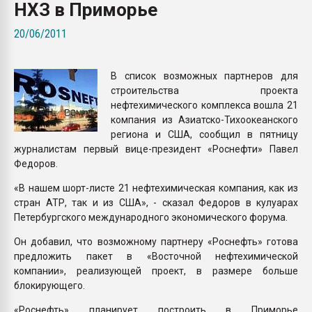
НХЗ в Приморье
Всё, что касается выду
бутылок
20/06/2011
ПЕРЕЙТИ НА 
В список возможных партнеров для
строительства проекта
нефтехимического комплекса вошла 21
компания из Азиатско-Тихоокеанского
региона и США, сообщил в пятницу
журналистам первый вице-президент «Роснефти» Павел
Федоров.
«В нашем шорт-листе 21 нефтехимическая компания, как из
стран АТР, так и из США», - сказал Федоров в кулуарах
Петербургского международного экономического форума.
Он добавил, что возможному партнеру «Роснефть» готова
предложить пакет в «Восточной нефтехимической
компании», реализующей проект, в размере больше
блокирующего.
«Роснефть» планирует построить в Приморье