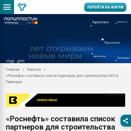
ПЕРЕЙТИ НА ФОРУМ
Продажа готового бизн
производство SPC лам
цикла
29.07.2026 ФРП помог 
заводу пластмасс" зах
ППЭ
Главная
Новости
Помощь в подборе мат
«Роснефть» составила список партнеров для строительства НХЗ в
Вакуум-формовочные 
Приморье
ближайшее подмосковье
Подмосковье, Москва
28.07.2026 Автоматиза
первый план в перераб
пластмасс
«Роснефть» составила список
28.07.2026 "Техноникол
партнеров для строительства
ситуацией на строител