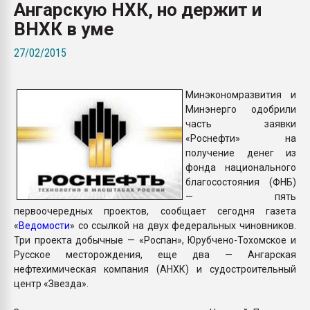
Ангарскую НХК, но держит и
Всё, что касается выду
бутылок
ВНХК в уме
27/02/2015
ПЕРЕЙТИ НА 
Минэкономразвития и
Минэнерго одобрили
часть заявки
«Роснефти» на
получение денег из
фонда национального
благосостояния (ФНБ)
— пять
первоочередных проектов, сообщает сегодня газета
«
Ведомости
» со ссылкой на двух федеральных чиновников.
Три проекта добычные — «Роспан», Юрубчено-Тохомское и
Русское месторождения, еще два — Ангарская
нефтехимическая компания (АНХК) и судостроительный
центр «Звезда».