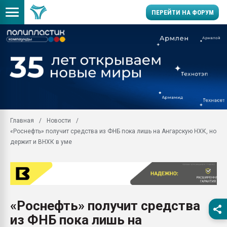
ПЕРЕЙТИ НА ФОРУМ
Продажа готового бизн
производство SPC лам
цикла
29.07.2026 ФРП помог 
заводу пластмасс" зах
ППЭ
Главная
Новости
Помощь в подборе мат
«Роснефть» получит средства из ФНБ пока лишь на Ангарскую НХК, но
Вакуум-формовочные 
держит и ВНХК в уме
ближайшее подмосковье
Подмосковье, Москва
28.07.2026 Автоматиза
первый план в перераб
пластмасс
«Роснефть» получит средства
28.07.2026 "Техноникол
из ФНБ пока лишь на
ситуацией на строител