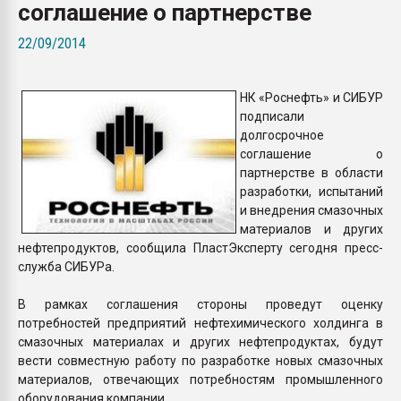
соглашение о партнерстве
пластмасс
22/09/2014
28.07.2026 "Техноникол
ситуацией на строител
НК «Роснефть» и СИБУР
ПЕРЕЙТИ НА 
подписали
долгосрочное
соглашение о
партнерстве в области
разработки, испытаний
и внедрения смазочных
материалов и других
нефтепродуктов, сообщила ПластЭксперту сегодня пресс-
служба СИБУРа.
В рамках соглашения стороны проведут оценку
потребностей предприятий нефтехимического холдинга в
смазочных материалах и других нефтепродуктах, будут
вести совместную работу по разработке новых смазочных
материалов, отвечающих потребностям промышленного
оборудования компании.