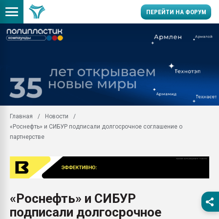
ПЕРЕЙТИ НА ФОРУМ
11.09.2020 Нанотрубки
универсальны, что рос
умельцы изготовили м
колонок полностью из 
Продажа готового бизн
производство SPC лам
цикла
Главная
Новости
«Роснефть» и СИБУР подписали долгосрочное соглашение о
29.07.2026 ФРП помог 
заводу пластмасс" зах
партнерстве
ППЭ
Помощь в подборе мат
Вакуум-формовочные 
ближайшее подмосковье
Подмосковье, Москва
«Роснефть» и СИБУР
подписали долгосрочное
28.07.2026 Автоматиза
первый план в перераб